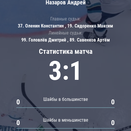
Назаров Андрей
Главные судьи:
37. Оленин Константин , 19. Сидоренко Максим
Линейные судьи:
99. Головлёв Дмитрий , 89. Савенков Артём
Статистика матча
3:1
Шайбы в большинстве
0
0
Шайбы в меньшинстве
0
0