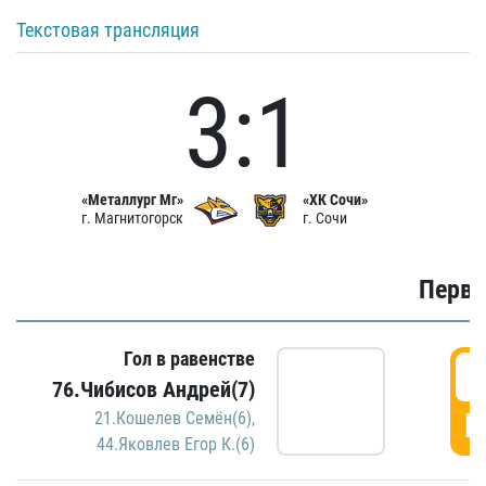
Текстовая трансляция
3:1
«Металлург Мг»
«ХК Сочи»
г. Магнитогорск
г. Сочи
Первы
Гол в равенстве
0
76.Чибисов Андрей(7)
Г
21.Кошелев Семён(6)
,
44.Яковлев Егор К.(6)