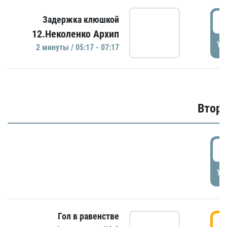
0
Задержка клюшкой
12.Неколенко Архип
УД
2 минуты / 05:17 - 07:17
Второ
2
УД
Гол в равенстве
3