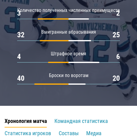
Количество полученных численных преимуществ
3
2
Выигранные вбрасывания
32
25
Штрафное время
4
6
Броски по воротам
40
20
Хронология матча
Командная статистика
Статистика игроков
Составы
Медиа