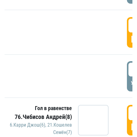
5
Г
5
УД
Гол в равенстве
5
76.Чибисов Андрей(8)
Г
6.Карри Джош(6)
,
21.Кошелев
Семён(7)