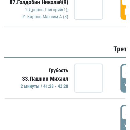
87.Голдобин Николай(9)
Г
2.Дронов Григорий(1)
,
91.Карпов Максим А.(8)
Трети
4
Грубость
33.Пашнин Михаил
УД
2 минуты / 41:28 - 43:28
4
УД