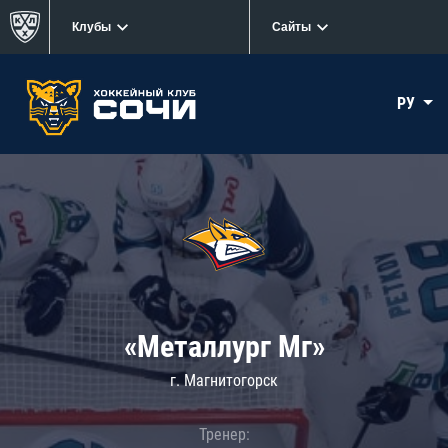
Клубы
Сайты
РУ
«Металлург Мг»
г. Магнитогорск
Тренер: