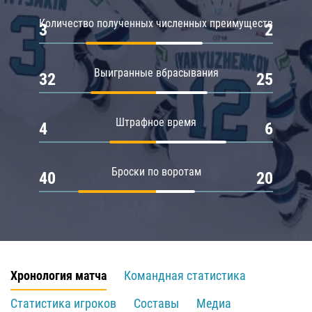
Количество полученных численных преимуществ
3
2
Выигранные вбрасывания
32
25
Штрафное время
4
6
Броски по воротам
40
20
Хронология матча
Командная статистика
Статистика игроков
Составы
Медиа