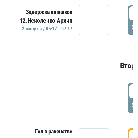
0
Задержка клюшкой
12.Неколенко Архип
УД
2 минуты / 05:17 - 07:17
Второ
2
УД
Гол в равенстве
3