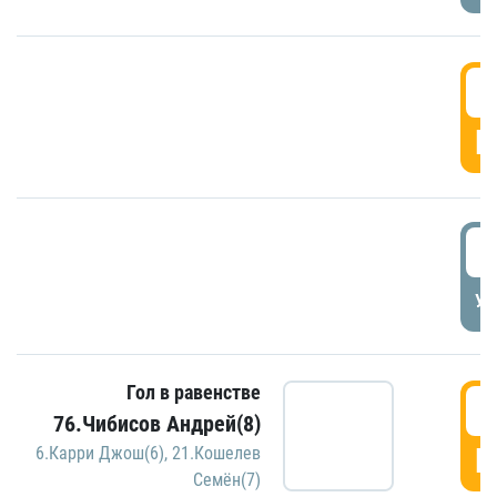
5
Г
5
УД
Гол в равенстве
5
76.Чибисов Андрей(8)
Г
6.Карри Джош(6)
,
21.Кошелев
Семён(7)