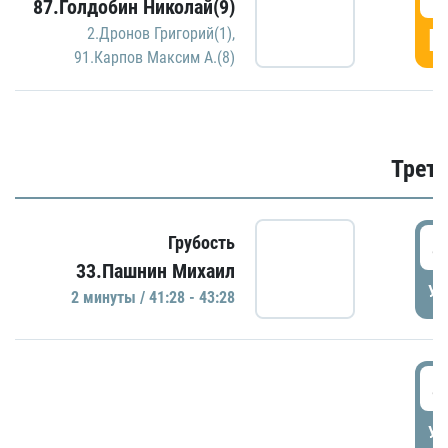
87.Голдобин Николай(9)
Г
2.Дронов Григорий(1)
,
91.Карпов Максим А.(8)
Трети
4
Грубость
33.Пашнин Михаил
УД
2 минуты / 41:28 - 43:28
4
УД