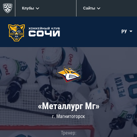
Клубы
Сайты
РУ
«Металлург Мг»
г. Магнитогорск
Тренер: