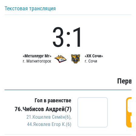
Текстовая трансляция
3:1
«Металлург Мг»
«ХК Сочи»
г. Магнитогорск
г. Сочи
Первы
Гол в равенстве
0
76.Чибисов Андрей(7)
Г
21.Кошелев Семён(6)
,
44.Яковлев Егор К.(6)