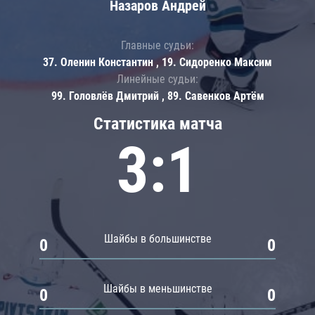
Назаров Андрей
Главные судьи:
37. Оленин Константин , 19. Сидоренко Максим
Линейные судьи:
99. Головлёв Дмитрий , 89. Савенков Артём
Статистика матча
3:1
Шайбы в большинстве
0
0
Шайбы в меньшинстве
0
0