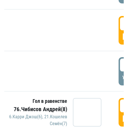
5
Г
5
УД
Гол в равенстве
5
76.Чибисов Андрей(8)
Г
6.Карри Джош(6)
,
21.Кошелев
Семён(7)