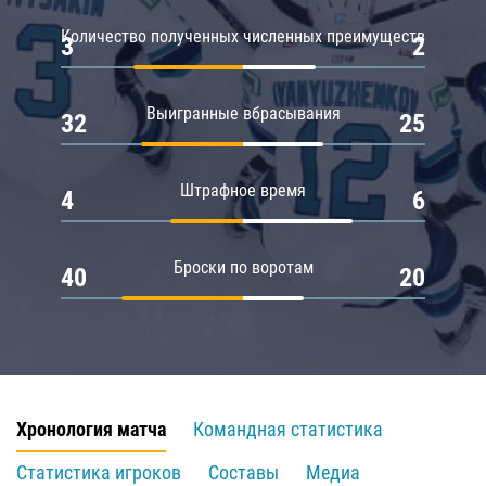
Количество полученных численных преимуществ
3
2
Выигранные вбрасывания
32
25
Штрафное время
4
6
Броски по воротам
40
20
Хронология матча
Командная статистика
Статистика игроков
Составы
Медиа