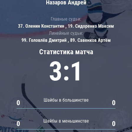
Назаров Андрей
Главные судьи:
37. Оленин Константин , 19. Сидоренко Максим
Линейные судьи:
99. Головлёв Дмитрий , 89. Савенков Артём
Статистика матча
3:1
Шайбы в большинстве
0
0
Шайбы в меньшинстве
0
0