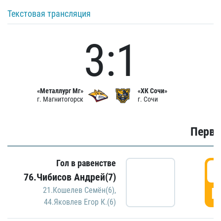
Текстовая трансляция
3:1
«Металлург Мг»
«ХК Сочи»
г. Магнитогорск
г. Сочи
Первы
Гол в равенстве
0
76.Чибисов Андрей(7)
Г
21.Кошелев Семён(6)
,
44.Яковлев Егор К.(6)