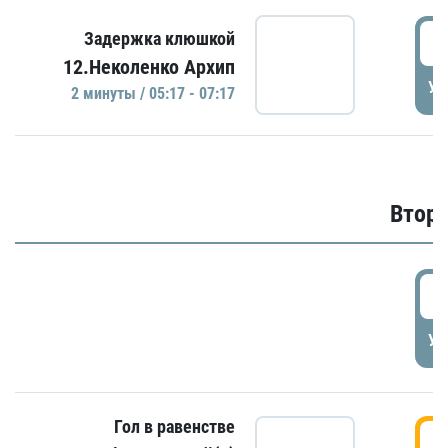
0
Задержка клюшкой
12.Неколенко Архип
УД
2 минуты / 05:17 - 07:17
Второ
2
УД
Гол в равенстве
3