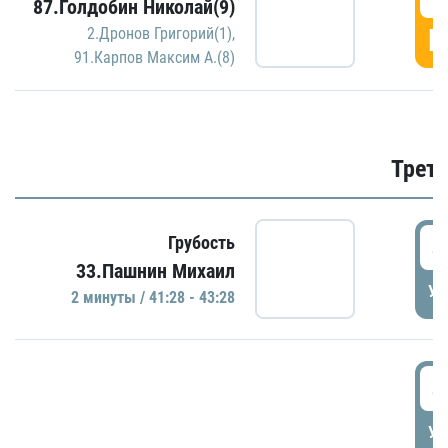
87.Голдобин Николай(9)
Г
2.Дронов Григорий(1)
,
91.Карпов Максим А.(8)
Трети
4
Грубость
33.Пашнин Михаил
УД
2 минуты / 41:28 - 43:28
4
УД