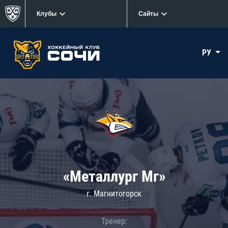
Клубы
Сайты
РУ
«Металлург Мг»
г. Магнитогорск
Тренер: