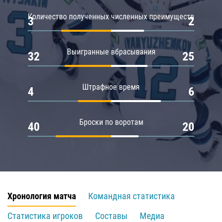
Количество полученных численных преимуществ
3
2
Выигранные вбрасывания
32
25
Штрафное время
4
6
Броски по воротам
40
20
Хронология матча
Командная статистика
Статистика игроков
Составы
Медиа