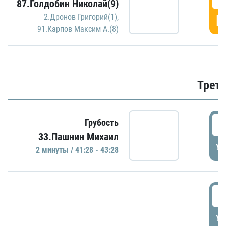
87.Голдобин Николай(9)
Г
2.Дронов Григорий(1)
,
91.Карпов Максим А.(8)
Трети
4
Грубость
33.Пашнин Михаил
УД
2 минуты / 41:28 - 43:28
4
УД