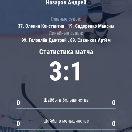
Назаров Андрей
Главные судьи:
37. Оленин Константин , 19. Сидоренко Максим
Линейные судьи:
99. Головлёв Дмитрий , 89. Савенков Артём
Статистика матча
3:1
Шайбы в большинстве
0
0
Шайбы в меньшинстве
0
0