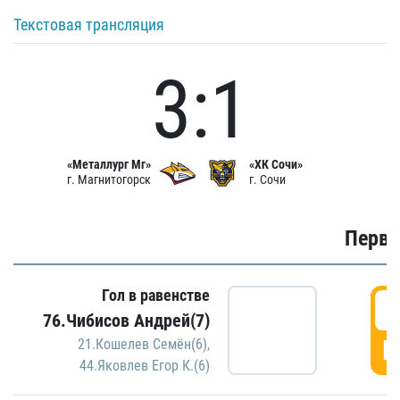
Текстовая трансляция
3:1
«Металлург Мг»
«ХК Сочи»
г. Магнитогорск
г. Сочи
Первы
Гол в равенстве
0
76.Чибисов Андрей(7)
Г
21.Кошелев Семён(6)
,
44.Яковлев Егор К.(6)