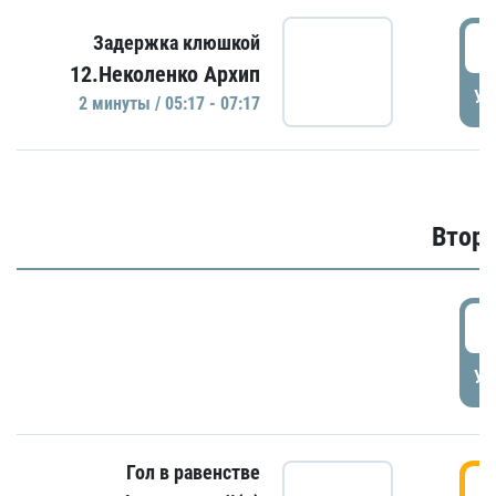
0
Задержка клюшкой
12.Неколенко Архип
УД
2 минуты / 05:17 - 07:17
Второ
2
УД
Гол в равенстве
3