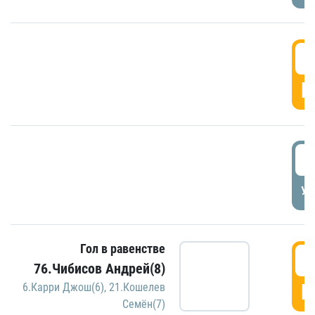
5
Г
5
УД
Гол в равенстве
5
76.Чибисов Андрей(8)
Г
6.Карри Джош(6)
,
21.Кошелев
Семён(7)