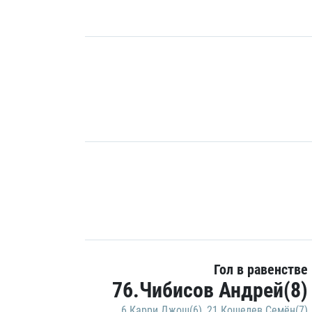
Гол в равенстве
76.Чибисов Андрей(8)
6.Карри Джош(6)
,
21.Кошелев Семён(7)