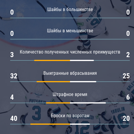
Амур
Шайбы в большинстве
0
0
Барыс
Салават Юлаев
Шайбы в меньшинстве
0
0
Сибирь
Количество полученных численных преимуществ
3
2
Выигранные вбрасывания
32
25
Штрафное время
4
6
Броски по воротам
40
20