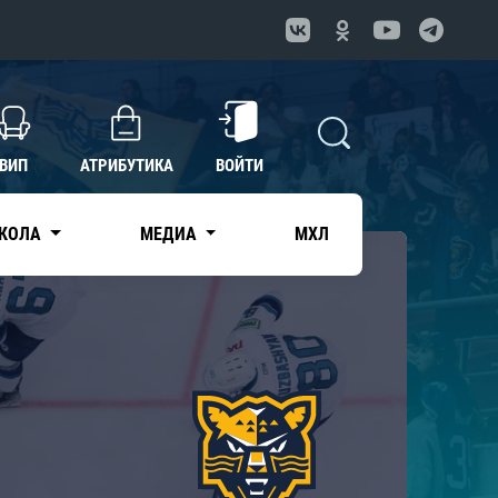
ВИП
АТРИБУТИКА
ВОЙТИ
КОЛА
МЕДИА
МХЛ