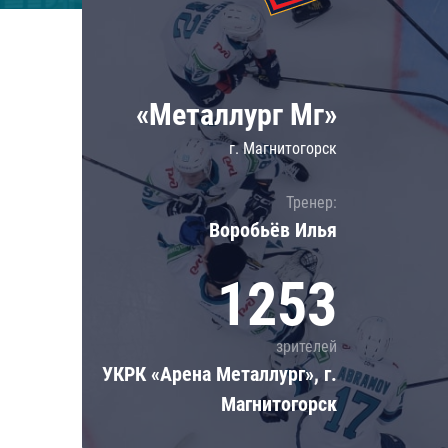
Локомотив
Северсталь
ЦСКА
«Металлург Мг»
Шанхайские Драконы
г. Магнитогорск
Тренер:
Воробьёв Илья
1253
зрителей
УКРК «Арена Металлург», г.
Магнитогорск