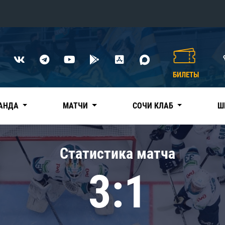
Конференция «Восток»
Дивизион Харламова
БИЛЕТЫ
Автомобилист
сляции
Ак Барс
АНДА
МАТЧИ
СОЧИ КЛАБ
Ш
Металлург Мг
Нефтехимик
 трансляции
Статистика матча
Трактор
магазин
3:1
Дивизион Чернышева
Авангард
ние КХЛ
Адмирал