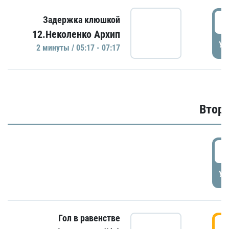
0
Задержка клюшкой
12.Неколенко Архип
УД
2 минуты / 05:17 - 07:17
Второ
2
УД
Гол в равенстве
3