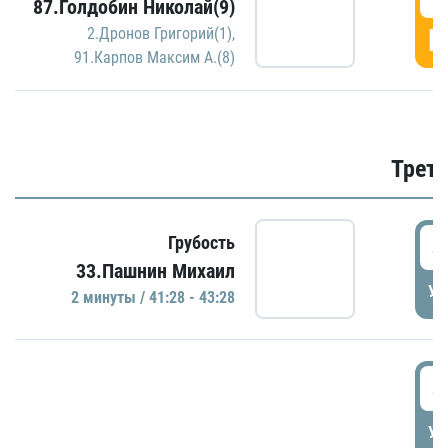
87.Голдобин Николай(9)
Г
2.Дронов Григорий(1)
,
91.Карпов Максим А.(8)
Трети
4
Грубость
33.Пашнин Михаил
УД
2 минуты / 41:28 - 43:28
4
УД