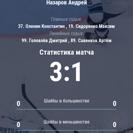
Назаров Андрей
Главные судьи:
37. Оленин Константин , 19. Сидоренко Максим
Линейные судьи:
99. Головлёв Дмитрий , 89. Савенков Артём
Статистика матча
3:1
Шайбы в большинстве
0
0
Шайбы в меньшинстве
0
0