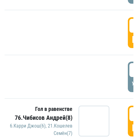
5
Г
5
УД
Гол в равенстве
5
76.Чибисов Андрей(8)
Г
6.Карри Джош(6)
,
21.Кошелев
Семён(7)