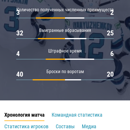
Количество полученных численных преимуществ
3
2
Выигранные вбрасывания
32
25
Штрафное время
4
6
Броски по воротам
40
20
Хронология матча
Командная статистика
Статистика игроков
Составы
Медиа