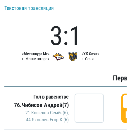
Текстовая трансляция
3:1
«Металлург Мг»
«ХК Сочи»
г. Магнитогорск
г. Сочи
Первы
Гол в равенстве
0
76.Чибисов Андрей(7)
Г
21.Кошелев Семён(6)
,
44.Яковлев Егор К.(6)