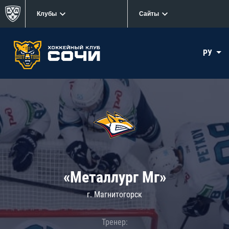
Клубы
Сайты
РУ
«Металлург Мг»
г. Магнитогорск
Тренер: