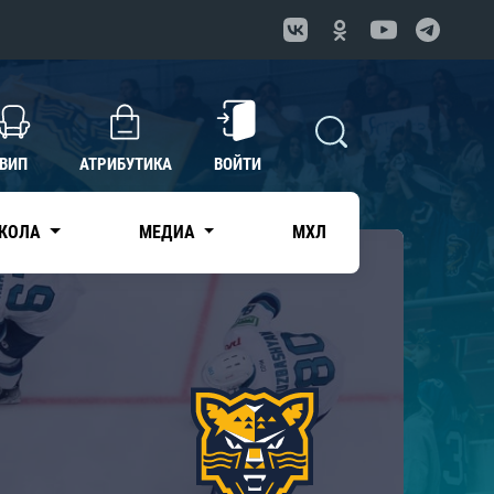
ВИП
АТРИБУТИКА
ВОЙТИ
КОЛА
МЕДИА
МХЛ