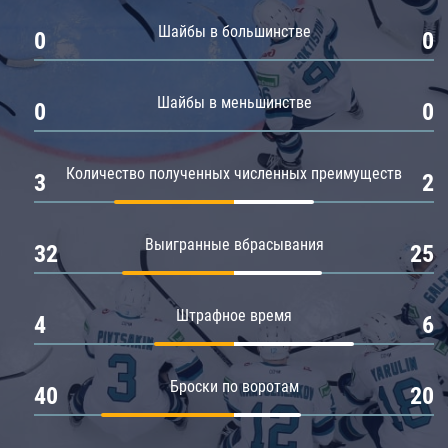
Амур
Шайбы в большинстве
0
0
Барыс
Салават Юлаев
Шайбы в меньшинстве
0
0
Сибирь
Количество полученных численных преимуществ
3
2
Выигранные вбрасывания
32
25
Штрафное время
4
6
Броски по воротам
40
20