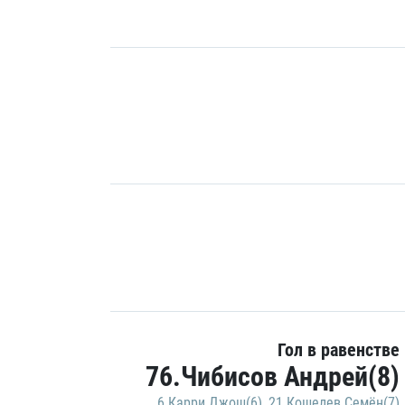
Гол в равенстве
76.Чибисов Андрей(8)
6.Карри Джош(6)
,
21.Кошелев Семён(7)