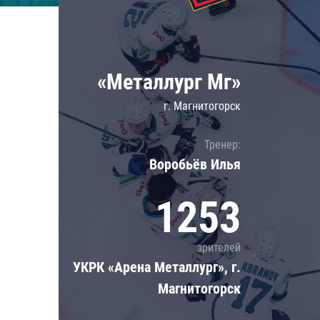
Локомотив
Северсталь
ЦСКА
«Металлург Мг»
Шанхайские Драконы
г. Магнитогорск
Тренер:
Воробьёв Илья
1253
зрителей
УКРК «Арена Металлург», г.
Магнитогорск