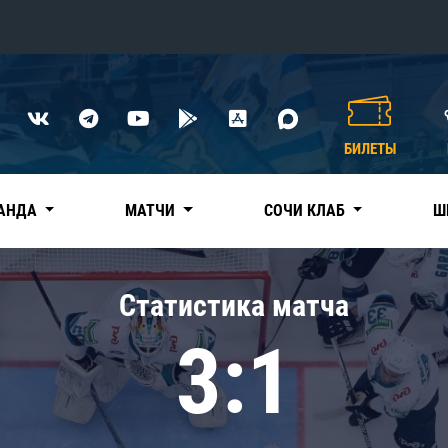
Конференция «Восток»
Дивизион Харламова
БИЛЕТЫ
Автомобилист
сляции
Ак Барс
АНДА
МАТЧИ
СОЧИ КЛАБ
Ш
Металлург Мг
Нефтехимик
 трансляции
Статистика матча
Трактор
магазин
3:1
Дивизион Чернышева
Авангард
ние КХЛ
Адмирал