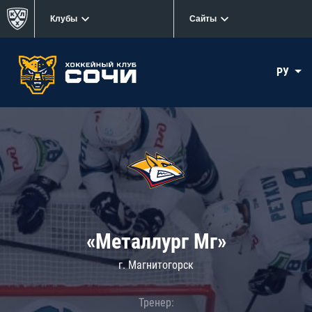
Клубы
Сайты
РУ
«Металлург Мг»
г. Магнитогорск
Тренер: