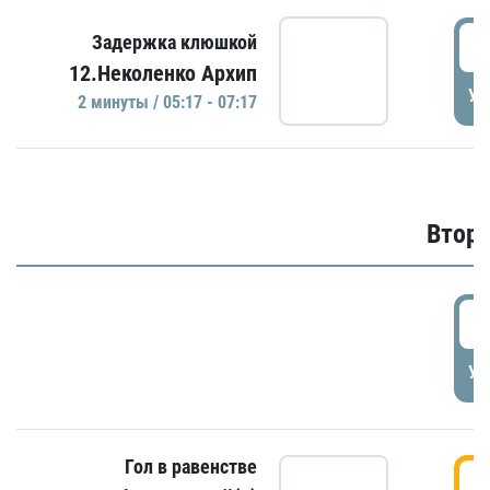
0
Задержка клюшкой
12.Неколенко Архип
УД
2 минуты / 05:17 - 07:17
Второ
2
УД
Гол в равенстве
3