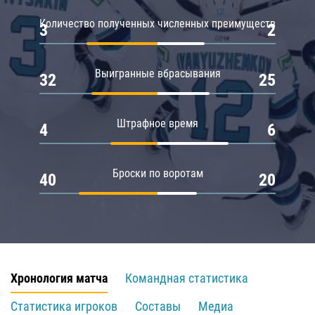
Количество полученных численных преимуществ
3
2
Выигранные вбрасывания
32
25
Штрафное время
4
6
Броски по воротам
40
20
Хронология матча
Командная статистика
Статистика игроков
Составы
Медиа