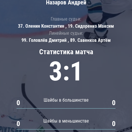
Назаров Андрей
Главные судьи:
37. Оленин Константин , 19. Сидоренко Максим
Линейные судьи:
99. Головлёв Дмитрий , 89. Савенков Артём
Статистика матча
3:1
Шайбы в большинстве
0
0
Шайбы в меньшинстве
0
0