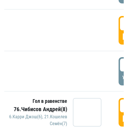
5
Г
5
УД
Гол в равенстве
5
76.Чибисов Андрей(8)
Г
6.Карри Джош(6)
,
21.Кошелев
Семён(7)