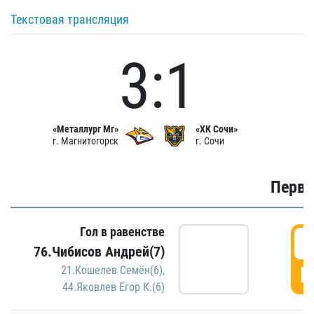
Текстовая трансляция
3:1
«Металлург Мг»
«ХК Сочи»
г. Магнитогорск
г. Сочи
Первы
Гол в равенстве
0
76.Чибисов Андрей(7)
Г
21.Кошелев Семён(6)
,
44.Яковлев Егор К.(6)