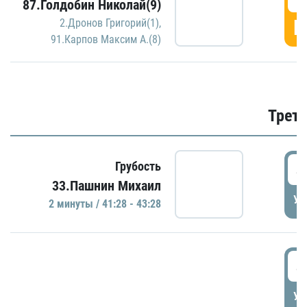
87.Голдобин Николай(9)
Г
2.Дронов Григорий(1)
,
91.Карпов Максим А.(8)
Трети
4
Грубость
33.Пашнин Михаил
УД
2 минуты / 41:28 - 43:28
4
УД