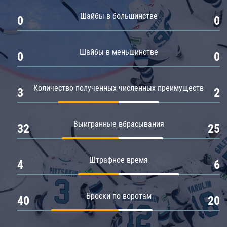
Амур
Шайбы в большинстве
0
0
Барыс
Салават Юлаев
Шайбы в меньшинстве
0
0
Сибирь
Количество полученных численных преимуществ
3
2
Выигранные вбрасывания
32
25
Штрафное время
4
6
Броски по воротам
40
20