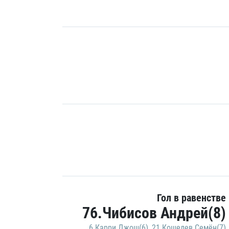
Гол в равенстве
76.Чибисов Андрей(8)
6.Карри Джош(6)
,
21.Кошелев Семён(7)