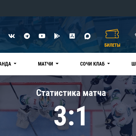
Конференция «Восток»
Дивизион Харламова
БИЛЕТЫ
Автомобилист
сляции
Ак Барс
АНДА
МАТЧИ
СОЧИ КЛАБ
Ш
Металлург Мг
Нефтехимик
 трансляции
Статистика матча
Трактор
магазин
3:1
Дивизион Чернышева
Авангард
ние КХЛ
Адмирал