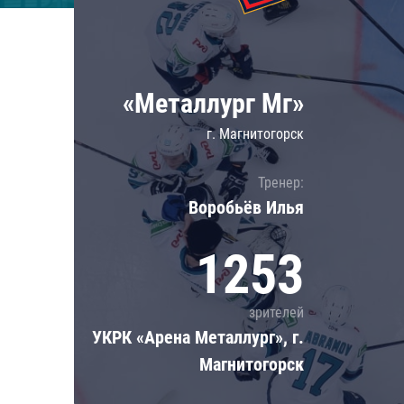
Локомотив
Северсталь
ЦСКА
«Металлург Мг»
Шанхайские Драконы
г. Магнитогорск
Тренер:
Воробьёв Илья
1253
зрителей
УКРК «Арена Металлург», г.
Магнитогорск