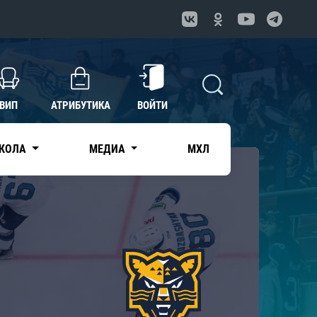
ВИП
АТРИБУТИКА
ВОЙТИ
КОЛА
МЕДИА
МХЛ