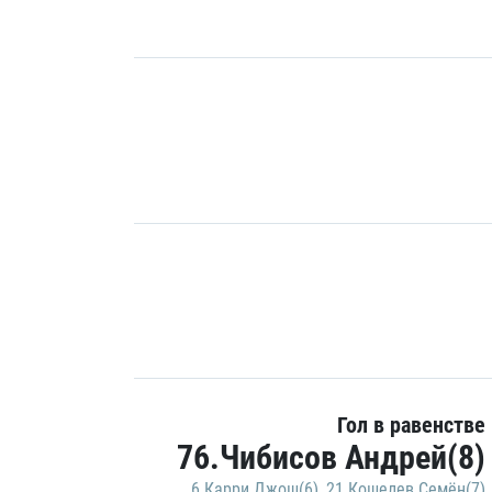
Гол в равенстве
76.Чибисов Андрей(8)
6.Карри Джош(6)
,
21.Кошелев Семён(7)