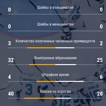
Амур
Шайбы в большинстве
0
0
Барыс
Салават Юлаев
Шайбы в меньшинстве
0
0
Сибирь
Количество полученных численных преимуществ
3
2
Выигранные вбрасывания
32
25
Штрафное время
4
6
Броски по воротам
40
20