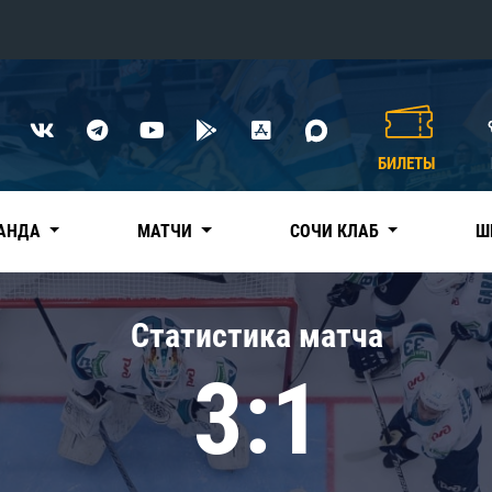
Конференция «Восток»
Дивизион Харламова
БИЛЕТЫ
Автомобилист
сляции
Ак Барс
АНДА
МАТЧИ
СОЧИ КЛАБ
Ш
Металлург Мг
Нефтехимик
 трансляции
Статистика матча
Трактор
магазин
3:1
Дивизион Чернышева
Авангард
ние КХЛ
Адмирал