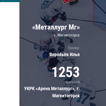
Локомотив
Северсталь
ЦСКА
«Металлург Мг»
Шанхайские Драконы
г. Магнитогорск
Тренер:
Воробьёв Илья
1253
зрителей
УКРК «Арена Металлург», г.
Магнитогорск