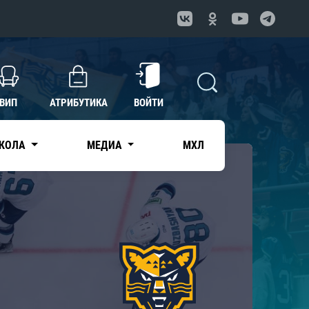
ВИП
АТРИБУТИКА
ВОЙТИ
КОЛА
МЕДИА
МХЛ