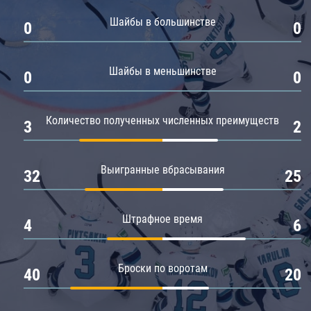
Амур
Шайбы в большинстве
0
0
Барыс
Салават Юлаев
Шайбы в меньшинстве
0
0
Сибирь
Количество полученных численных преимуществ
3
2
Выигранные вбрасывания
32
25
Штрафное время
4
6
Броски по воротам
40
20