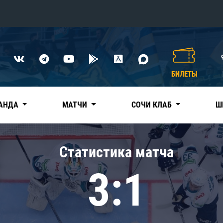
Конференция «Восток»
Дивизион Харламова
БИЛЕТЫ
Автомобилист
сляции
Ак Барс
АНДА
МАТЧИ
СОЧИ КЛАБ
Ш
Металлург Мг
Нефтехимик
 трансляции
Статистика матча
Трактор
магазин
3:1
Дивизион Чернышева
Авангард
ние КХЛ
Адмирал