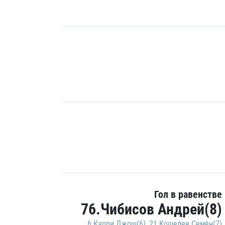
Гол в равенстве
76.Чибисов Андрей(8)
6.Карри Джош(6)
,
21.Кошелев Семён(7)