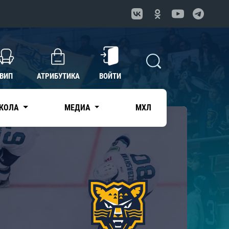
ВИП
АТРИБУТИКА
ВОЙТИ
КОЛА
МЕДИА
МХЛ