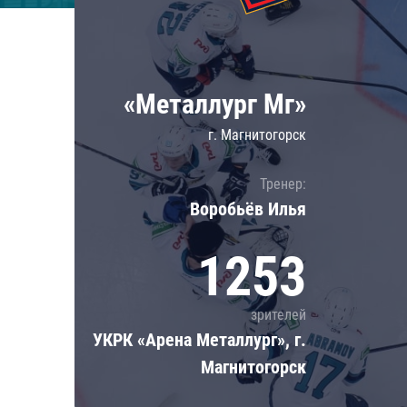
Локомотив
Северсталь
ЦСКА
«Металлург Мг»
Шанхайские Драконы
г. Магнитогорск
Тренер:
Воробьёв Илья
1253
зрителей
УКРК «Арена Металлург», г.
Магнитогорск