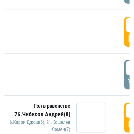
5
Г
5
УД
Гол в равенстве
5
76.Чибисов Андрей(8)
Г
6.Карри Джош(6)
,
21.Кошелев
Семён(7)