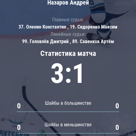
Назаров Андрей
Главные судьи:
37. Оленин Константин , 19. Сидоренко Максим
Линейные судьи:
99. Головлёв Дмитрий , 89. Савенков Артём
Статистика матча
3:1
Шайбы в большинстве
0
0
Шайбы в меньшинстве
0
0