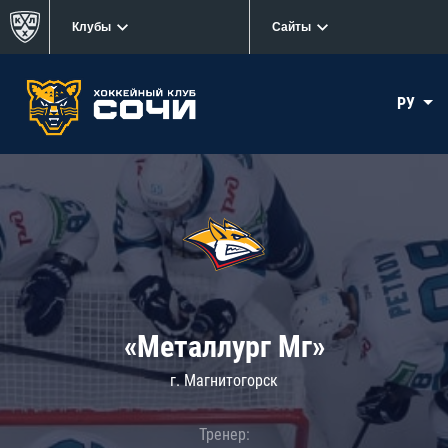
Клубы
Сайты
РУ
«Металлург Мг»
г. Магнитогорск
Тренер: