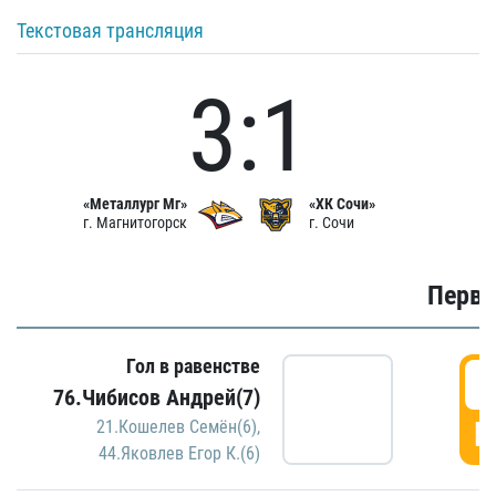
Текстовая трансляция
3:1
«Металлург Мг»
«ХК Сочи»
г. Магнитогорск
г. Сочи
Первы
Гол в равенстве
0
76.Чибисов Андрей(7)
Г
21.Кошелев Семён(6)
,
44.Яковлев Егор К.(6)