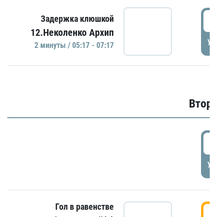
0
Задержка клюшкой
12.Неколенко Архип
УД
2 минуты / 05:17 - 07:17
Второ
2
УД
Гол в равенстве
3