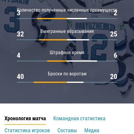
Количество полученных численных преимуществ
3
2
Выигранные вбрасывания
32
25
Штрафное время
4
6
Броски по воротам
40
20
Хронология матча
Командная статистика
Статистика игроков
Составы
Медиа