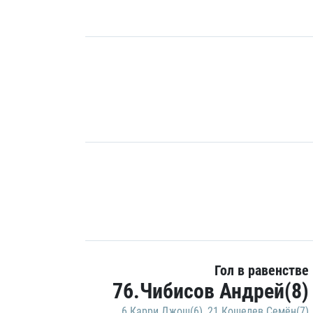
Гол в равенстве
76.Чибисов Андрей(8)
6.Карри Джош(6)
,
21.Кошелев Семён(7)