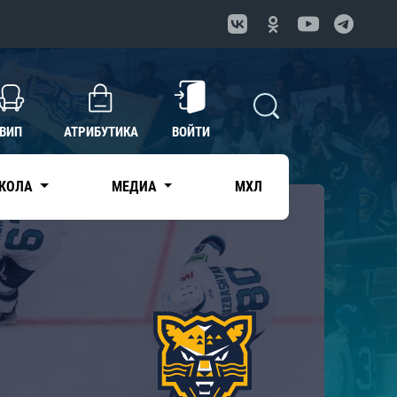
ВИП
АТРИБУТИКА
ВОЙТИ
КОЛА
МЕДИА
МХЛ