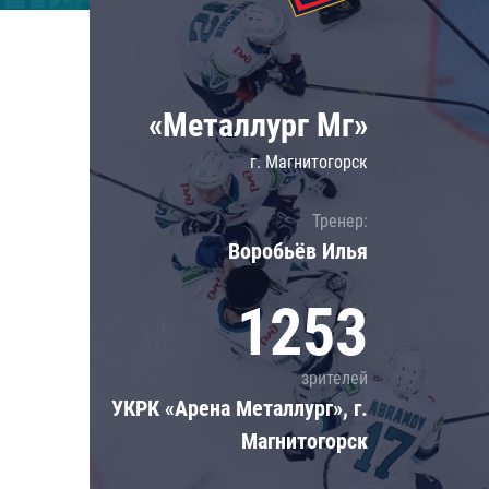
Локомотив
Северсталь
ЦСКА
«Металлург Мг»
Шанхайские Драконы
г. Магнитогорск
Тренер:
Воробьёв Илья
1253
зрителей
УКРК «Арена Металлург», г.
Магнитогорск