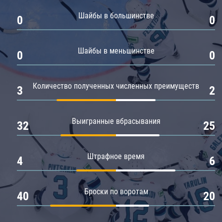
Амур
Шайбы в большинстве
0
0
Барыс
Салават Юлаев
Шайбы в меньшинстве
0
0
Сибирь
Количество полученных численных преимуществ
3
2
Выигранные вбрасывания
32
25
Штрафное время
4
6
Броски по воротам
40
20