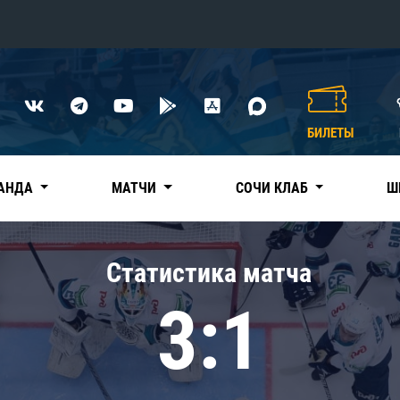
Конференция «Восток»
Дивизион Харламова
БИЛЕТЫ
Автомобилист
сляции
Ак Барс
АНДА
МАТЧИ
СОЧИ КЛАБ
Ш
Металлург Мг
Нефтехимик
 трансляции
Статистика матча
Трактор
магазин
3:1
Дивизион Чернышева
Авангард
ние КХЛ
Адмирал