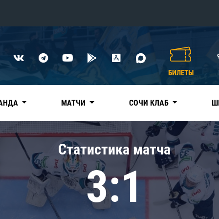
Конференция «Восток»
Дивизион Харламова
БИЛЕТЫ
Автомобилист
сляции
Ак Барс
АНДА
МАТЧИ
СОЧИ КЛАБ
Ш
Металлург Мг
Нефтехимик
 трансляции
Статистика матча
Трактор
магазин
3:1
Дивизион Чернышева
Авангард
ние КХЛ
Адмирал