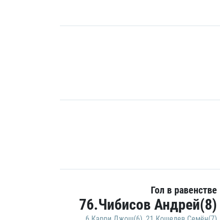
Гол в равенстве
76.Чибисов Андрей(8)
6.Карри Джош(6)
,
21.Кошелев Семён(7)