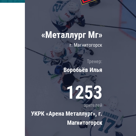
Локомотив
Северсталь
ЦСКА
«Металлург Мг»
Шанхайские Драконы
г. Магнитогорск
Тренер:
Воробьёв Илья
1253
зрителей
УКРК «Арена Металлург», г.
Магнитогорск