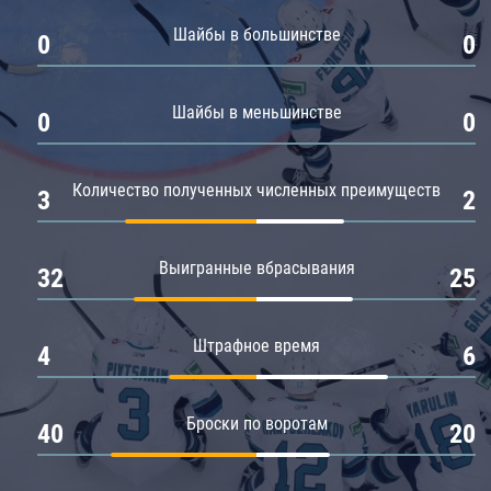
Амур
Шайбы в большинстве
0
0
Барыс
Салават Юлаев
Шайбы в меньшинстве
0
0
Сибирь
Количество полученных численных преимуществ
3
2
Выигранные вбрасывания
32
25
Штрафное время
4
6
Броски по воротам
40
20