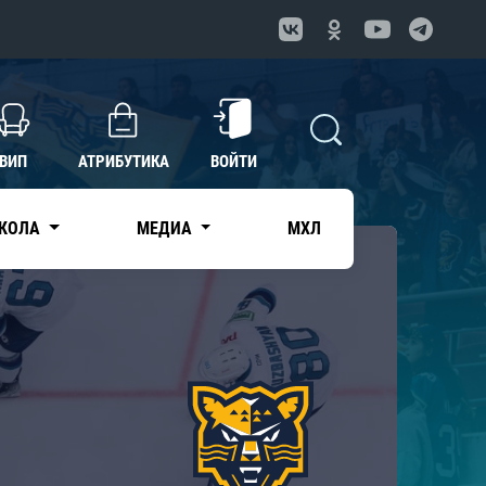
ВИП
АТРИБУТИКА
ВОЙТИ
КОЛА
МЕДИА
МХЛ