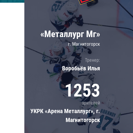
Локомотив
Северсталь
ЦСКА
«Металлург Мг»
Шанхайские Драконы
г. Магнитогорск
Тренер:
Воробьёв Илья
1253
зрителей
УКРК «Арена Металлург», г.
Магнитогорск