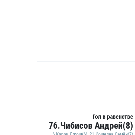
Гол в равенстве
76.Чибисов Андрей(8)
6.Карри Джош(6)
,
21.Кошелев Семён(7)