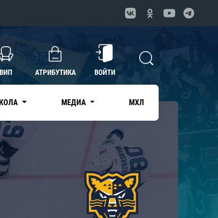
ВИП
АТРИБУТИКА
ВОЙТИ
КОЛА
МЕДИА
МХЛ