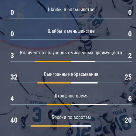
Амур
Шайбы в большинстве
0
0
Барыс
Салават Юлаев
Шайбы в меньшинстве
0
0
Сибирь
Количество полученных численных преимуществ
3
2
Выигранные вбрасывания
32
25
Штрафное время
4
6
Броски по воротам
40
20