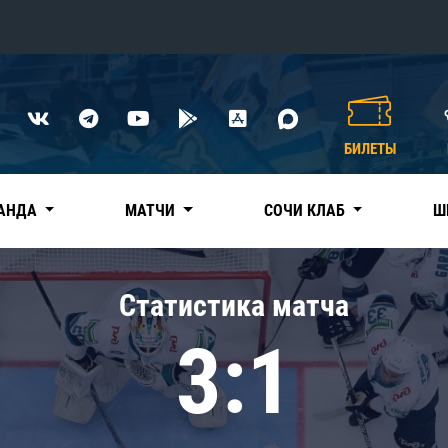
Конференция «Восток»
Дивизион Харламова
БИЛЕТЫ
Автомобилист
сляции
Ак Барс
АНДА
МАТЧИ
СОЧИ КЛАБ
Ш
Металлург Мг
Нефтехимик
 трансляции
Статистика матча
Трактор
магазин
3:1
Дивизион Чернышева
Авангард
ние КХЛ
Адмирал