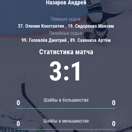
Назаров Андрей
Главные судьи:
37. Оленин Константин , 19. Сидоренко Максим
Линейные судьи:
99. Головлёв Дмитрий , 89. Савенков Артём
Статистика матча
3:1
Шайбы в большинстве
0
0
Шайбы в меньшинстве
0
0