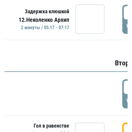
0
Задержка клюшкой
12.Неколенко Архип
УД
2 минуты / 05:17 - 07:17
Второ
2
УД
Гол в равенстве
3