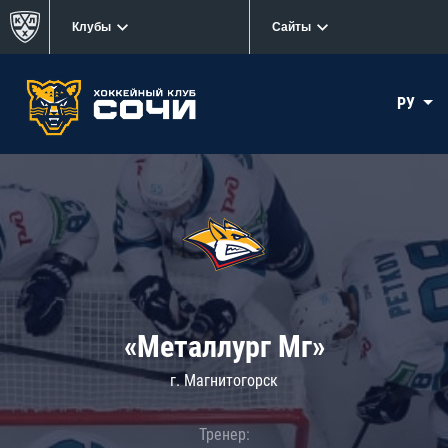
Клубы
Сайты
РУ
«Металлург Мг»
г. Магнитогорск
Тренер: