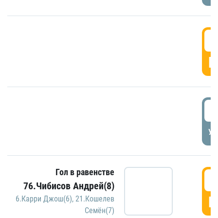
5
Г
5
УД
Гол в равенстве
5
76.Чибисов Андрей(8)
Г
6.Карри Джош(6)
,
21.Кошелев
Семён(7)