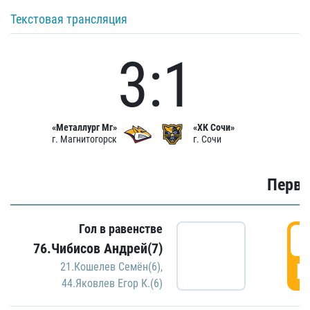
Текстовая трансляция
3:1
«Металлург Мг»
«ХК Сочи»
г. Магнитогорск
г. Сочи
Первы
Гол в равенстве
0
76.Чибисов Андрей(7)
Г
21.Кошелев Семён(6)
,
44.Яковлев Егор К.(6)