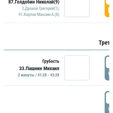
87.Голдобин Николай(9)
Г
2.Дронов Григорий(1)
,
91.Карпов Максим А.(8)
Трети
4
Грубость
33.Пашнин Михаил
УД
2 минуты / 41:28 - 43:28
4
УД