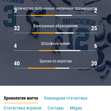
Количество полученных численных преимуществ
3
2
Выигранные вбрасывания
32
25
Штрафное время
4
6
Броски по воротам
40
20
Хронология матча
Командная статистика
Статистика игроков
Составы
Медиа