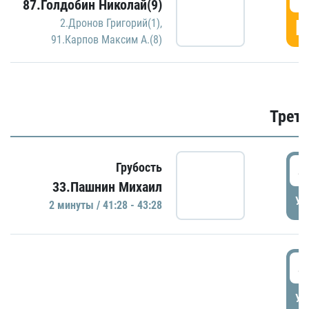
87.Голдобин Николай(9)
Г
2.Дронов Григорий(1)
,
91.Карпов Максим А.(8)
Трети
4
Грубость
33.Пашнин Михаил
УД
2 минуты / 41:28 - 43:28
4
УД