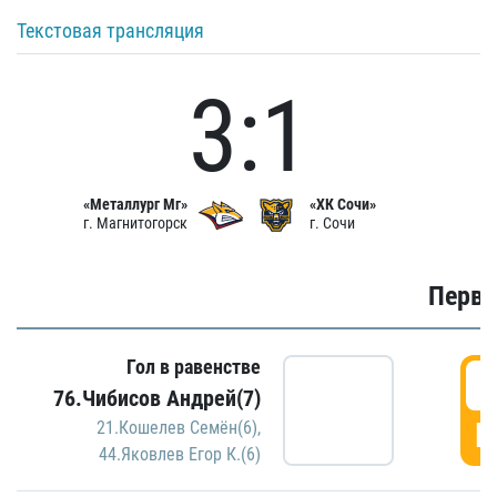
Текстовая трансляция
3:1
«Металлург Мг»
«ХК Сочи»
г. Магнитогорск
г. Сочи
Первы
Гол в равенстве
0
76.Чибисов Андрей(7)
Г
21.Кошелев Семён(6)
,
44.Яковлев Егор К.(6)