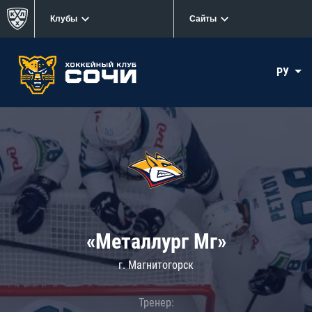
Клубы
Сайты
РУ
«Металлург Мг»
г. Магнитогорск
Тренер: