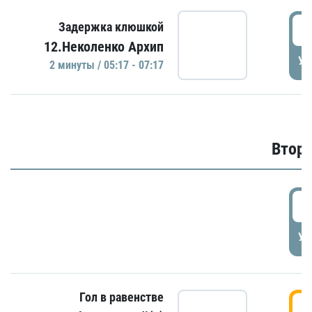
0
Задержка клюшкой
12.Неколенко Архип
УД
2 минуты / 05:17 - 07:17
Второ
2
УД
Гол в равенстве
3