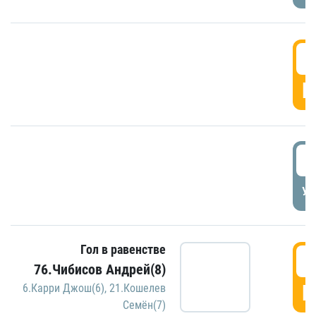
5
Г
5
УД
Гол в равенстве
5
76.Чибисов Андрей(8)
Г
6.Карри Джош(6)
,
21.Кошелев
Семён(7)