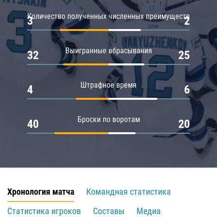
Количество полученных численных преимуществ
3
2
Выигранные вбрасывания
32
25
Штрафное время
4
6
Броски по воротам
40
20
Хронология матча
Командная статистика
Статистика игроков
Составы
Медиа