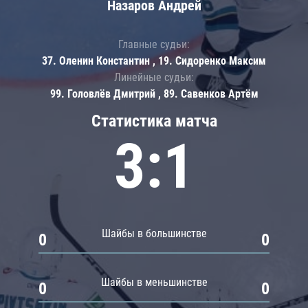
Назаров Андрей
Главные судьи:
37. Оленин Константин , 19. Сидоренко Максим
Линейные судьи:
99. Головлёв Дмитрий , 89. Савенков Артём
Статистика матча
3:1
Шайбы в большинстве
0
0
Шайбы в меньшинстве
0
0