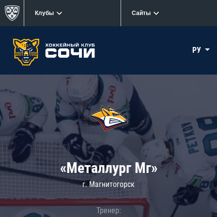
Клубы
Сайты
РУ
«Металлург Мг»
г. Магнитогорск
Тренер: