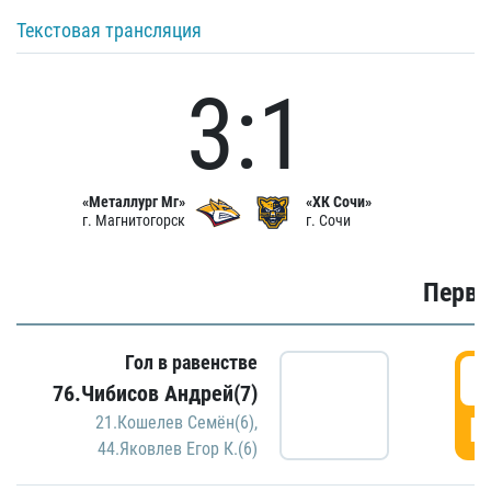
Текстовая трансляция
3:1
«Металлург Мг»
«ХК Сочи»
г. Магнитогорск
г. Сочи
Первы
Гол в равенстве
0
76.Чибисов Андрей(7)
Г
21.Кошелев Семён(6)
,
44.Яковлев Егор К.(6)