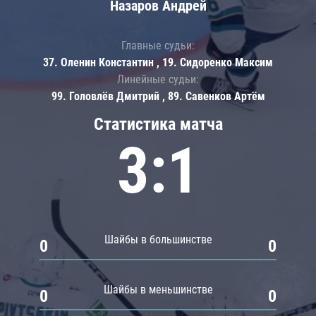
Назаров Андрей
Главные судьи:
37. Оленин Константин , 19. Сидоренко Максим
Линейные судьи:
99. Головлёв Дмитрий , 89. Савенков Артём
Статистика матча
3:1
Шайбы в большинстве
0
0
Шайбы в меньшинстве
0
0