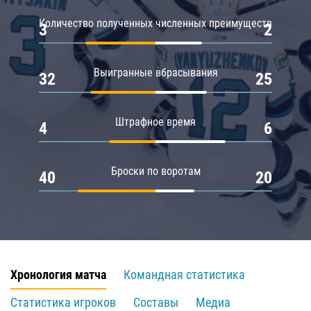
Количество полученных численных преимуществ
3
2
Выигранные вбрасывания
32
25
Штрафное время
4
6
Броски по воротам
40
20
Хронология матча
Командная статистика
Статистика игроков
Составы
Медиа