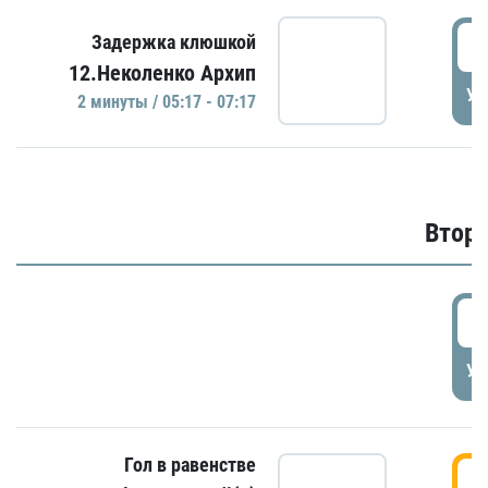
0
Задержка клюшкой
12.Неколенко Архип
УД
2 минуты / 05:17 - 07:17
Второ
2
УД
Гол в равенстве
3