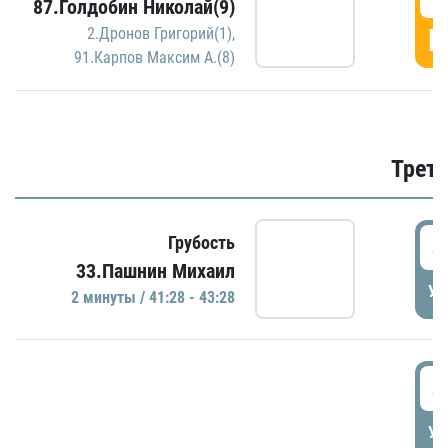
87.Голдобин Николай(9)
Г
2.Дронов Григорий(1)
,
91.Карпов Максим А.(8)
Трети
4
Грубость
33.Пашнин Михаил
УД
2 минуты / 41:28 - 43:28
4
УД