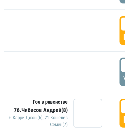
5
Г
5
УД
Гол в равенстве
5
76.Чибисов Андрей(8)
Г
6.Карри Джош(6)
,
21.Кошелев
Семён(7)