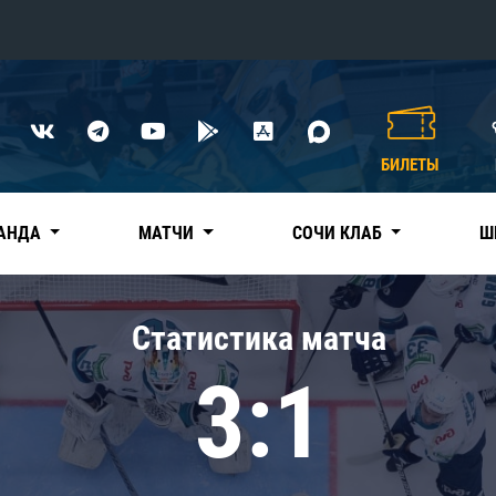
Конференция «Восток»
Дивизион Харламова
БИЛЕТЫ
Автомобилист
сляции
Ак Барс
АНДА
МАТЧИ
СОЧИ КЛАБ
Ш
Металлург Мг
Нефтехимик
 трансляции
Статистика матча
Трактор
магазин
3:1
Дивизион Чернышева
Авангард
ние КХЛ
Адмирал