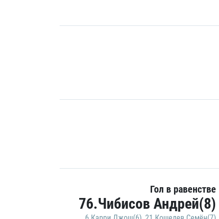
Гол в равенстве
76.Чибисов Андрей(8)
6.Карри Джош(6)
,
21.Кошелев Семён(7)