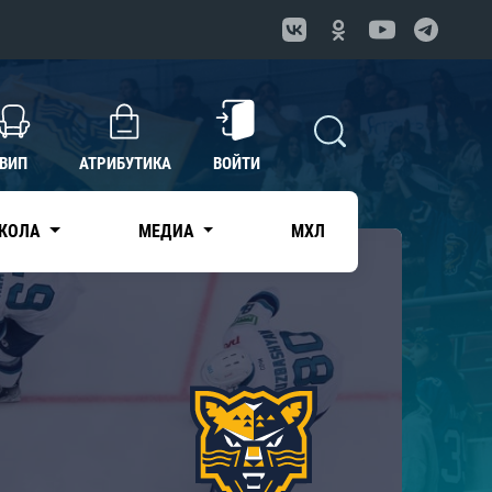
ВИП
АТРИБУТИКА
ВОЙТИ
КОЛА
МЕДИА
МХЛ