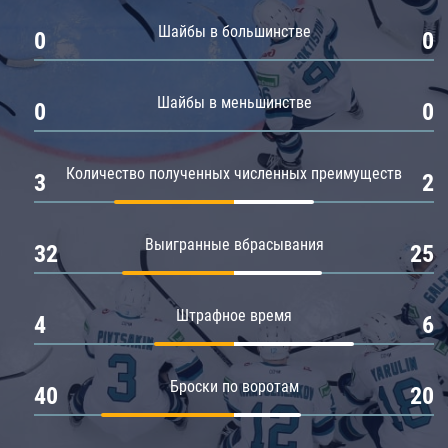
Амур
Шайбы в большинстве
0
0
Барыс
Салават Юлаев
Шайбы в меньшинстве
0
0
Сибирь
Количество полученных численных преимуществ
3
2
Выигранные вбрасывания
32
25
Штрафное время
4
6
Броски по воротам
40
20