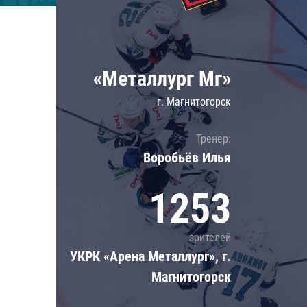
Локомотив
Северсталь
ЦСКА
«Металлург Мг»
Шанхайские Драконы
г. Магнитогорск
Тренер:
Воробьёв Илья
1253
зрителей
УКРК «Арена Металлург», г.
Магнитогорск