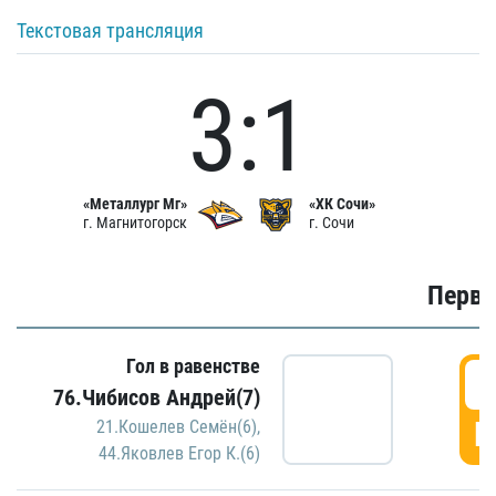
Текстовая трансляция
3:1
«Металлург Мг»
«ХК Сочи»
г. Магнитогорск
г. Сочи
Первы
Гол в равенстве
0
76.Чибисов Андрей(7)
Г
21.Кошелев Семён(6)
,
44.Яковлев Егор К.(6)