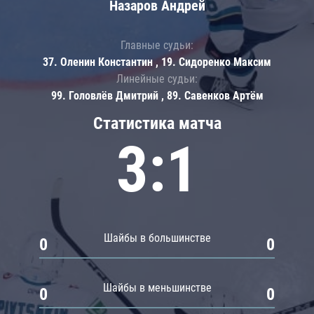
Назаров Андрей
Главные судьи:
37. Оленин Константин , 19. Сидоренко Максим
Линейные судьи:
99. Головлёв Дмитрий , 89. Савенков Артём
Статистика матча
3:1
Шайбы в большинстве
0
0
Шайбы в меньшинстве
0
0