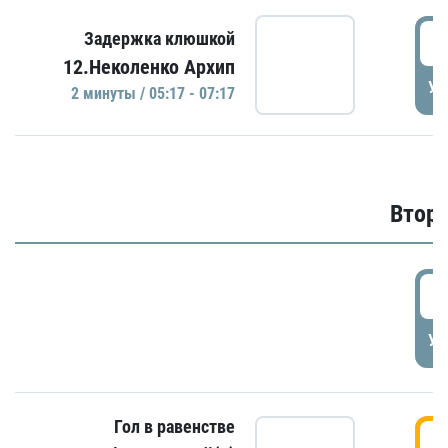
0
Задержка клюшкой
12.Неколенко Архип
УД
2 минуты / 05:17 - 07:17
Второ
2
УД
Гол в равенстве
3