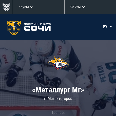
Клубы
Сайты
РУ
«Металлург Мг»
г. Магнитогорск
Тренер: