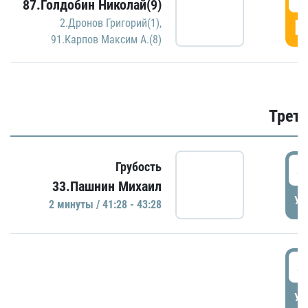
87.Голдобин Николай(9)
Г
2.Дронов Григорий(1)
,
91.Карпов Максим А.(8)
Трети
4
Грубость
33.Пашнин Михаил
УД
2 минуты / 41:28 - 43:28
4
УД