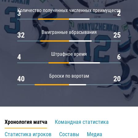
Количество полученных численных преимуществ
3
2
Выигранные вбрасывания
32
25
Штрафное время
4
6
Броски по воротам
40
20
Хронология матча
Командная статистика
Статистика игроков
Составы
Медиа