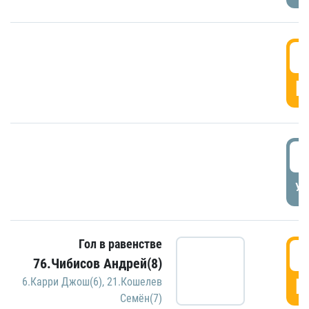
5
Г
5
УД
Гол в равенстве
5
76.Чибисов Андрей(8)
Г
6.Карри Джош(6)
,
21.Кошелев
Семён(7)