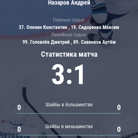
Назаров Андрей
Главные судьи:
37. Оленин Константин , 19. Сидоренко Максим
Линейные судьи:
99. Головлёв Дмитрий , 89. Савенков Артём
Статистика матча
3:1
Шайбы в большинстве
0
0
Шайбы в меньшинстве
0
0