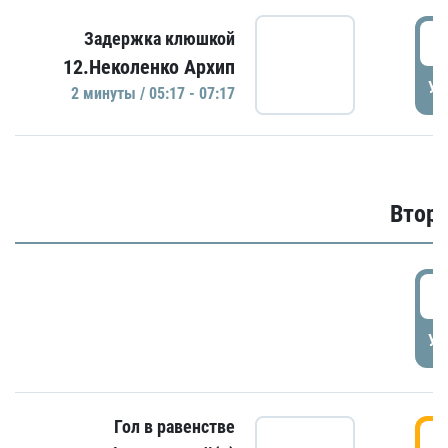
0
Задержка клюшкой
12.Неколенко Архип
УД
2 минуты / 05:17 - 07:17
Второ
2
УД
Гол в равенстве
3