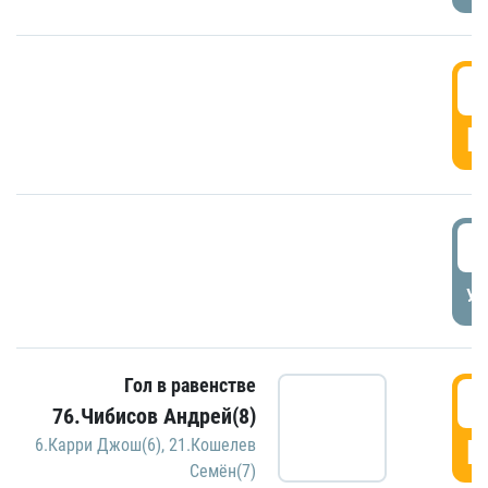
5
Г
5
УД
Гол в равенстве
5
76.Чибисов Андрей(8)
Г
6.Карри Джош(6)
,
21.Кошелев
Семён(7)