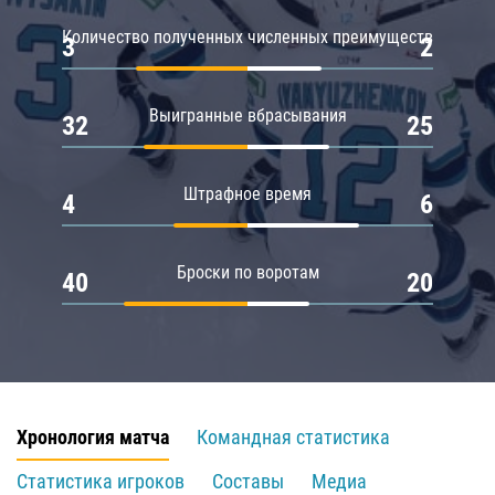
Количество полученных численных преимуществ
3
2
Выигранные вбрасывания
32
25
Штрафное время
4
6
Броски по воротам
40
20
Хронология матча
Командная статистика
Статистика игроков
Составы
Медиа