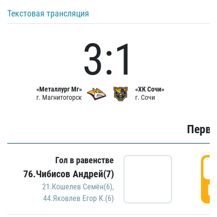
Текстовая трансляция
3:1
«Металлург Мг»
«ХК Сочи»
г. Магнитогорск
г. Сочи
Первы
Гол в равенстве
0
76.Чибисов Андрей(7)
Г
21.Кошелев Семён(6)
,
44.Яковлев Егор К.(6)