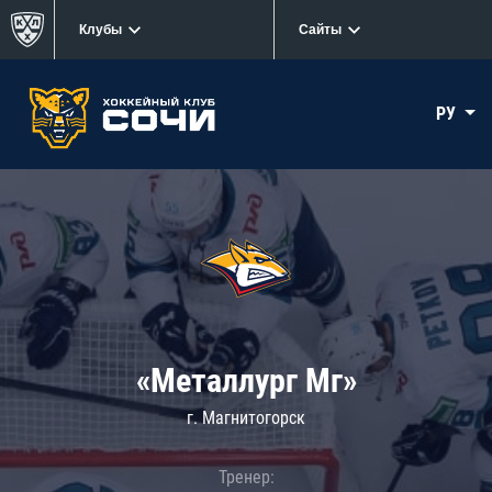
Клубы
Сайты
РУ
«Металлург Мг»
г. Магнитогорск
Тренер: