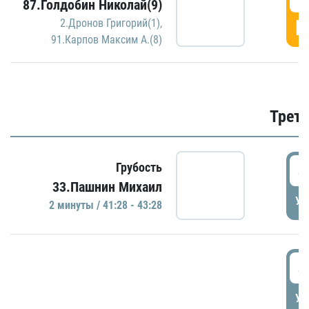
87.Голдобин Николай(9)
Г
2.Дронов Григорий(1)
,
91.Карпов Максим А.(8)
Трети
4
Грубость
33.Пашнин Михаил
УД
2 минуты / 41:28 - 43:28
4
УД