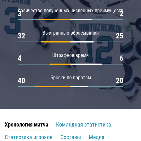
Количество полученных численных преимуществ
3
2
Выигранные вбрасывания
32
25
Штрафное время
4
6
Броски по воротам
40
20
Хронология матча
Командная статистика
Статистика игроков
Составы
Медиа