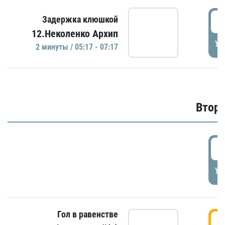
0
Задержка клюшкой
12.Неколенко Архип
УД
2 минуты / 05:17 - 07:17
Второ
2
УД
Гол в равенстве
3