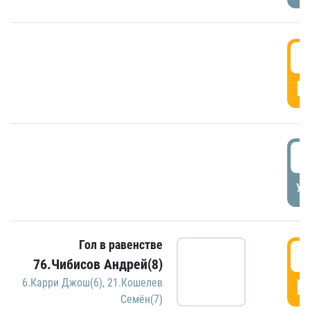
5
Г
5
УД
Гол в равенстве
5
76.Чибисов Андрей(8)
Г
6.Карри Джош(6)
,
21.Кошелев
Семён(7)