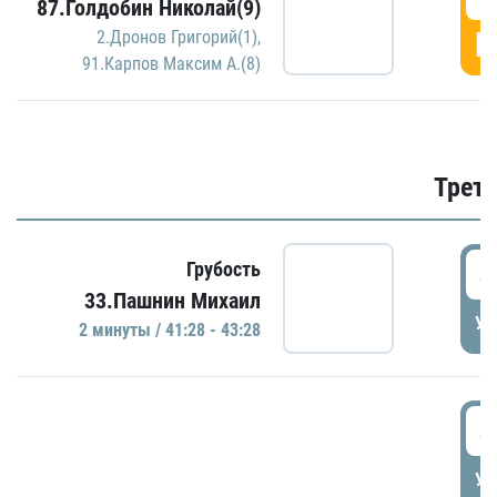
87.Голдобин Николай(9)
Г
2.Дронов Григорий(1)
,
91.Карпов Максим А.(8)
Трети
4
Грубость
33.Пашнин Михаил
УД
2 минуты / 41:28 - 43:28
4
УД