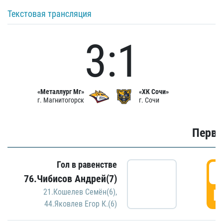
Текстовая трансляция
3:1
«Металлург Мг»
«ХК Сочи»
г. Магнитогорск
г. Сочи
Первы
Гол в равенстве
0
76.Чибисов Андрей(7)
Г
21.Кошелев Семён(6)
,
44.Яковлев Егор К.(6)