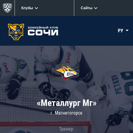
Клубы
Сайты
РУ
«Металлург Мг»
г. Магнитогорск
Тренер: