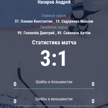
Назаров Андрей
Главные судьи:
37. Оленин Константин , 19. Сидоренко Максим
Линейные судьи:
99. Головлёв Дмитрий , 89. Савенков Артём
Статистика матча
3:1
Шайбы в большинстве
0
0
Шайбы в меньшинстве
0
0