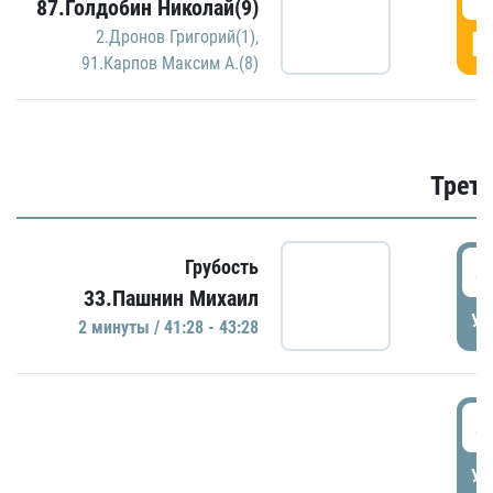
87.Голдобин Николай(9)
Г
2.Дронов Григорий(1)
,
91.Карпов Максим А.(8)
Трети
4
Грубость
33.Пашнин Михаил
УД
2 минуты / 41:28 - 43:28
4
УД