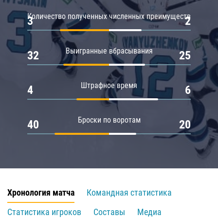
Количество полученных численных преимуществ
3
2
Выигранные вбрасывания
32
25
Штрафное время
4
6
Броски по воротам
40
20
Хронология матча
Командная статистика
Статистика игроков
Составы
Медиа