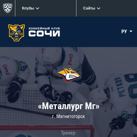
Клубы
Сайты
РУ
«Металлург Мг»
г. Магнитогорск
Тренер: