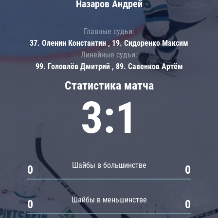
Назаров Андрей
Главные судьи:
37. Оленин Константин , 19. Сидоренко Максим
Линейные судьи:
99. Головлёв Дмитрий , 89. Савенков Артём
Статистика матча
3:1
Шайбы в большинстве
0
0
Шайбы в меньшинстве
0
0