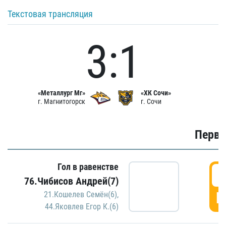
Текстовая трансляция
3:1
«Металлург Мг»
«ХК Сочи»
г. Магнитогорск
г. Сочи
Первы
Гол в равенстве
0
76.Чибисов Андрей(7)
Г
21.Кошелев Семён(6)
,
44.Яковлев Егор К.(6)