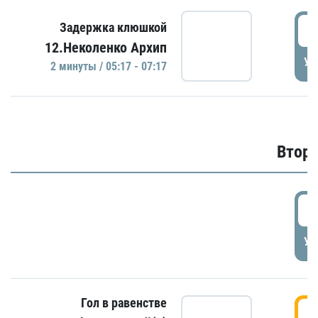
0
Задержка клюшкой
12.Неколенко Архип
УД
2 минуты / 05:17 - 07:17
Второ
2
УД
Гол в равенстве
3