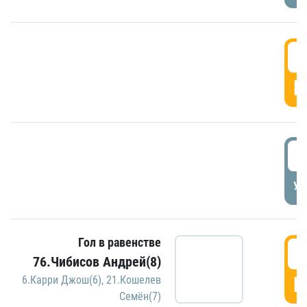
5
Г
5
УД
Гол в равенстве
5
76.Чибисов Андрей(8)
Г
6.Карри Джош(6)
,
21.Кошелев
Семён(7)