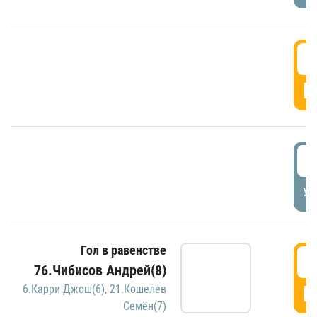
5
Г
5
УД
Гол в равенстве
5
76.Чибисов Андрей(8)
Г
6.Карри Джош(6)
,
21.Кошелев
Семён(7)