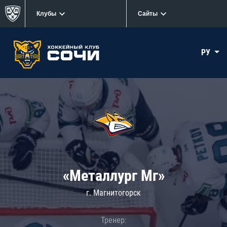
Клубы
Сайты
РУ
«Металлург Мг»
г. Магнитогорск
Тренер: