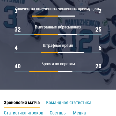
Количество полученных численных преимуществ
3
2
Выигранные вбрасывания
32
25
Штрафное время
4
6
Броски по воротам
40
20
Хронология матча
Командная статистика
Статистика игроков
Составы
Медиа