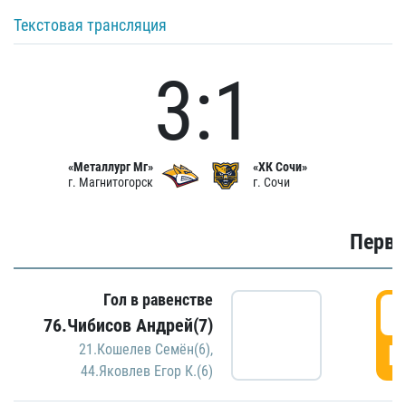
Текстовая трансляция
3:1
«Металлург Мг»
«ХК Сочи»
г. Магнитогорск
г. Сочи
Первы
Гол в равенстве
0
76.Чибисов Андрей(7)
Г
21.Кошелев Семён(6)
,
44.Яковлев Егор К.(6)