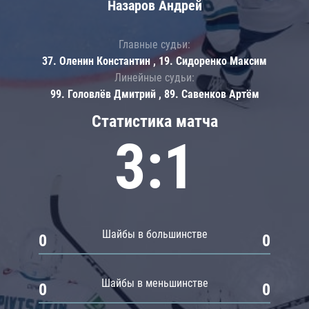
Назаров Андрей
Главные судьи:
37. Оленин Константин , 19. Сидоренко Максим
Линейные судьи:
99. Головлёв Дмитрий , 89. Савенков Артём
Статистика матча
3:1
Шайбы в большинстве
0
0
Шайбы в меньшинстве
0
0