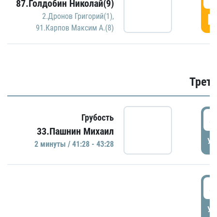
87.Голдобин Николай(9)
Г
2.Дронов Григорий(1)
,
91.Карпов Максим А.(8)
Трети
4
Грубость
33.Пашнин Михаил
УД
2 минуты / 41:28 - 43:28
4
УД