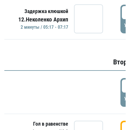
0
Задержка клюшкой
12.Неколенко Архип
УД
2 минуты / 05:17 - 07:17
Второ
2
УД
Гол в равенстве
3