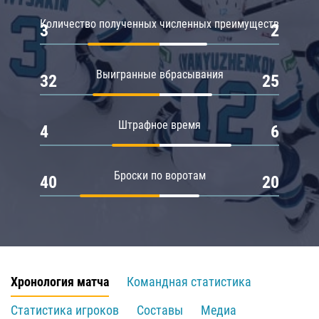
Количество полученных численных преимуществ
3
2
Выигранные вбрасывания
32
25
Штрафное время
4
6
Броски по воротам
40
20
Хронология матча
Командная статистика
Статистика игроков
Составы
Медиа