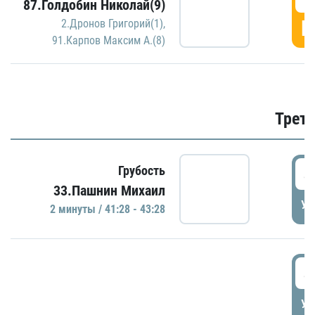
87.Голдобин Николай(9)
Г
2.Дронов Григорий(1)
,
91.Карпов Максим А.(8)
Трети
4
Грубость
33.Пашнин Михаил
УД
2 минуты / 41:28 - 43:28
4
УД