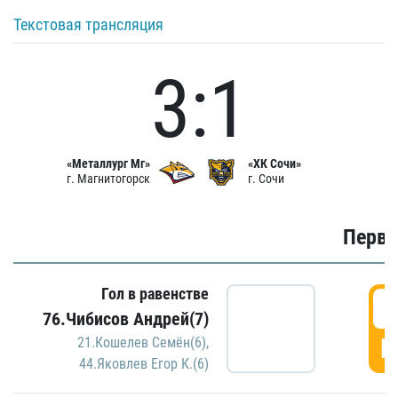
Текстовая трансляция
3:1
«Металлург Мг»
«ХК Сочи»
г. Магнитогорск
г. Сочи
Первы
Гол в равенстве
0
76.Чибисов Андрей(7)
Г
21.Кошелев Семён(6)
,
44.Яковлев Егор К.(6)