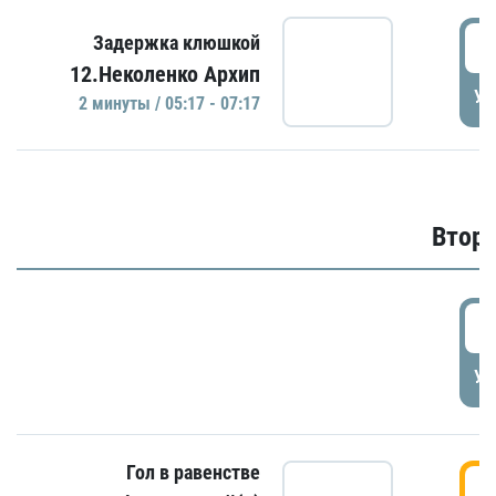
0
Задержка клюшкой
12.Неколенко Архип
УД
2 минуты / 05:17 - 07:17
Второ
2
УД
Гол в равенстве
3