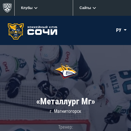
Клубы
Сайты
РУ
«Металлург Мг»
г. Магнитогорск
Тренер: