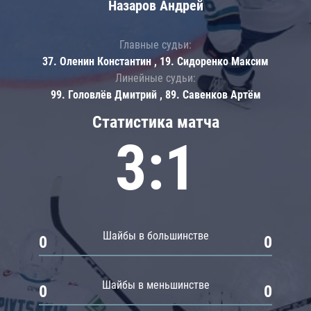
Назаров Андрей
Главные судьи:
37. Оленин Константин , 19. Сидоренко Максим
Линейные судьи:
99. Головлёв Дмитрий , 89. Савенков Артём
Статистика матча
3:1
Шайбы в большинстве
0
0
Шайбы в меньшинстве
0
0