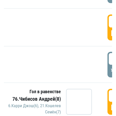
5
Г
5
УД
Гол в равенстве
5
76.Чибисов Андрей(8)
Г
6.Карри Джош(6)
,
21.Кошелев
Семён(7)