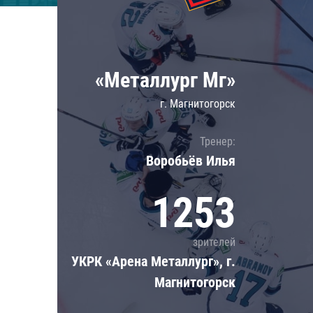
Локомотив
Северсталь
ЦСКА
«Металлург Мг»
Шанхайские Драконы
г. Магнитогорск
Тренер:
Воробьёв Илья
1253
зрителей
УКРК «Арена Металлург», г.
Магнитогорск