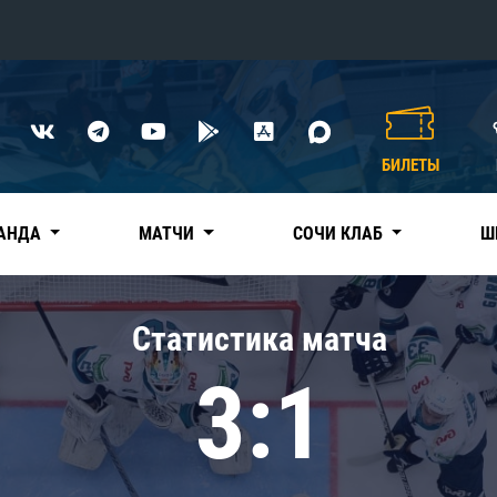
Конференция «Восток»
Дивизион Харламова
БИЛЕТЫ
Автомобилист
сляции
Ак Барс
АНДА
МАТЧИ
СОЧИ КЛАБ
Ш
Металлург Мг
Нефтехимик
 трансляции
Статистика матча
Трактор
магазин
3:1
Дивизион Чернышева
Авангард
ние КХЛ
Адмирал