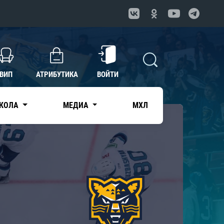
ВИП
АТРИБУТИКА
ВОЙТИ
КОЛА
МЕДИА
МХЛ