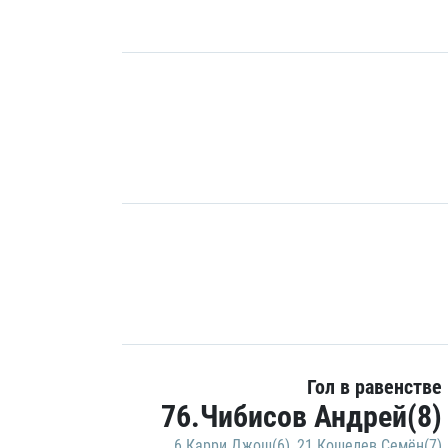
Гол в равенстве
76.Чибисов Андрей(8)
6.Карри Джош(6)
,
21.Кошелев Семён(7)