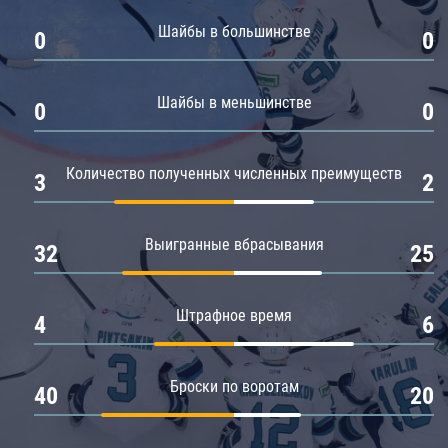
Амур
Шайбы в большинстве
0
0
Барыс
Салават Юлаев
Шайбы в меньшинстве
0
0
Сибирь
Количество полученных численных преимуществ
3
2
Выигранные вбрасывания
32
25
Штрафное время
4
6
Броски по воротам
40
20