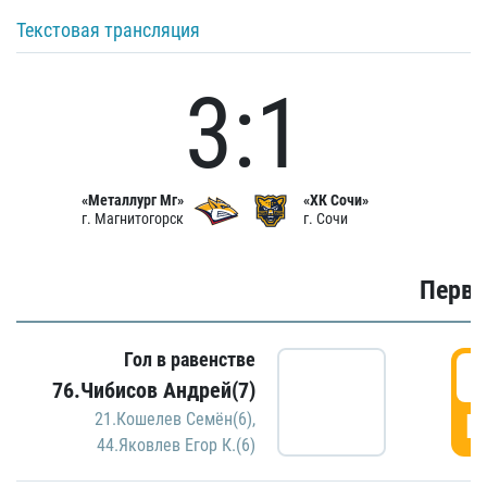
Текстовая трансляция
3:1
«Металлург Мг»
«ХК Сочи»
г. Магнитогорск
г. Сочи
Первы
Гол в равенстве
0
76.Чибисов Андрей(7)
Г
21.Кошелев Семён(6)
,
44.Яковлев Егор К.(6)