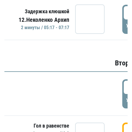
0
Задержка клюшкой
12.Неколенко Архип
УД
2 минуты / 05:17 - 07:17
Второ
2
УД
Гол в равенстве
3