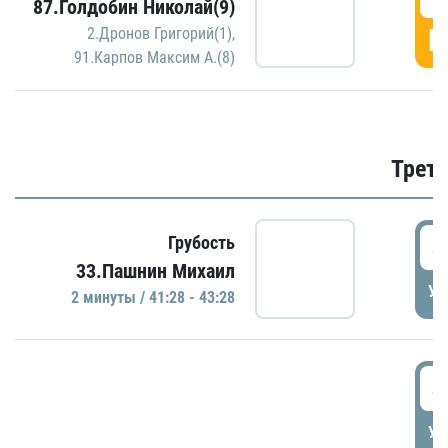
87.Голдобин Николай(9)
Г
2.Дронов Григорий(1)
,
91.Карпов Максим А.(8)
Трети
4
Грубость
33.Пашнин Михаил
УД
2 минуты / 41:28 - 43:28
4
УД