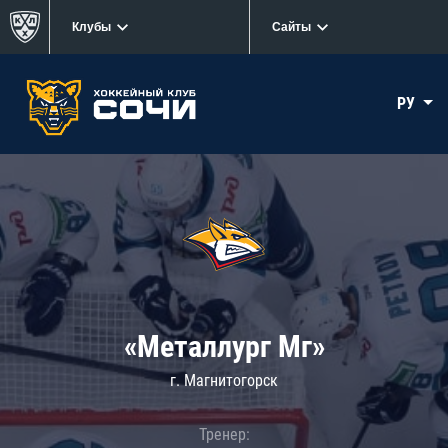
Клубы
Сайты
РУ
«Металлург Мг»
г. Магнитогорск
Тренер: