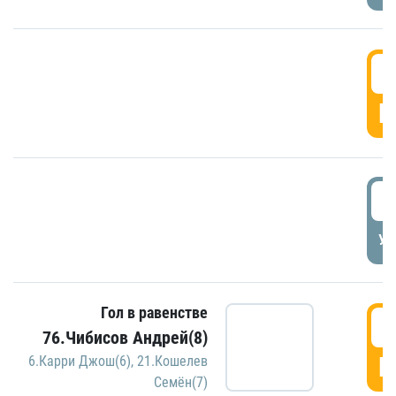
5
Г
5
УД
Гол в равенстве
5
76.Чибисов Андрей(8)
Г
6.Карри Джош(6)
,
21.Кошелев
Семён(7)