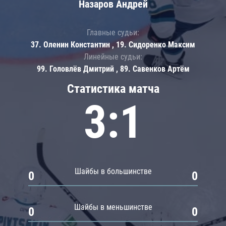
Назаров Андрей
Главные судьи:
37. Оленин Константин , 19. Сидоренко Максим
Линейные судьи:
99. Головлёв Дмитрий , 89. Савенков Артём
Статистика матча
3:1
Шайбы в большинстве
0
0
Шайбы в меньшинстве
0
0