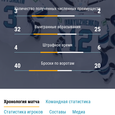
Количество полученных численных преимуществ
3
2
Выигранные вбрасывания
32
25
Штрафное время
4
6
Броски по воротам
40
20
Хронология матча
Командная статистика
Статистика игроков
Составы
Медиа