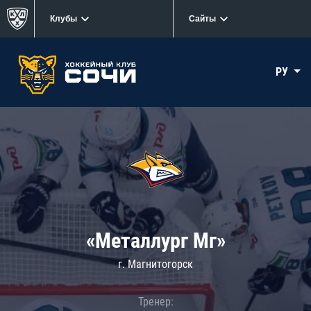
Клубы
Сайты
РУ
«Металлург Мг»
г. Магнитогорск
Тренер: