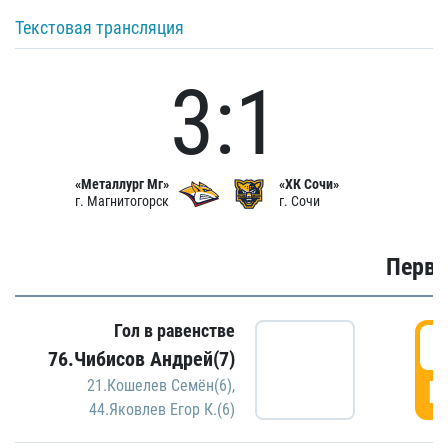
Текстовая трансляция
3:1
«Металлург Мг»
«ХК Сочи»
г. Магнитогорск
г. Сочи
Первы
Гол в равенстве
0
76.Чибисов Андрей(7)
Г
21.Кошелев Семён(6)
,
44.Яковлев Егор К.(6)