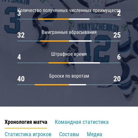
Количество полученных численных преимуществ
3
2
Выигранные вбрасывания
32
25
Штрафное время
4
6
Броски по воротам
40
20
Хронология матча
Командная статистика
Статистика игроков
Составы
Медиа