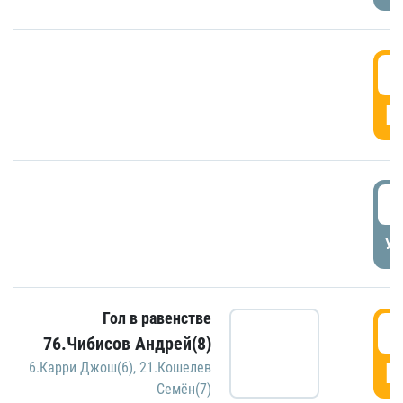
5
Г
5
УД
Гол в равенстве
5
76.Чибисов Андрей(8)
Г
6.Карри Джош(6)
,
21.Кошелев
Семён(7)