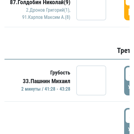
87.Голдобин Николай(9)
Г
2.Дронов Григорий(1)
,
91.Карпов Максим А.(8)
Трети
4
Грубость
33.Пашнин Михаил
УД
2 минуты / 41:28 - 43:28
4
УД