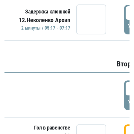
0
Задержка клюшкой
12.Неколенко Архип
УД
2 минуты / 05:17 - 07:17
Второ
2
УД
Гол в равенстве
3