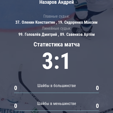
Назаров Андрей
Главные судьи:
37. Оленин Константин , 19. Сидоренко Максим
Линейные судьи:
99. Головлёв Дмитрий , 89. Савенков Артём
Статистика матча
3:1
Шайбы в большинстве
0
0
Шайбы в меньшинстве
0
0