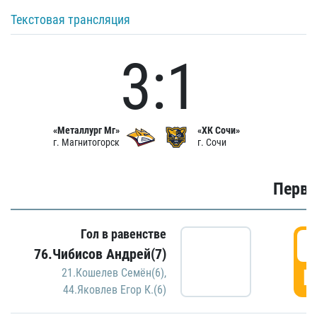
Текстовая трансляция
3:1
«Металлург Мг»
«ХК Сочи»
г. Магнитогорск
г. Сочи
Первы
Гол в равенстве
0
76.Чибисов Андрей(7)
Г
21.Кошелев Семён(6)
,
44.Яковлев Егор К.(6)