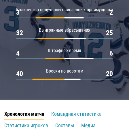
Количество полученных численных преимуществ
3
2
Выигранные вбрасывания
32
25
Штрафное время
4
6
Броски по воротам
40
20
Хронология матча
Командная статистика
Статистика игроков
Составы
Медиа