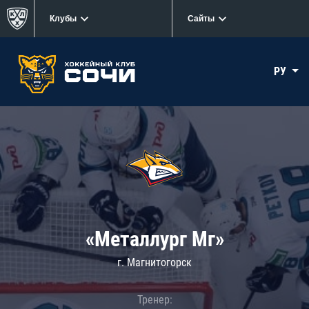
Клубы
Сайты
РУ
«Металлург Мг»
г. Магнитогорск
Тренер: