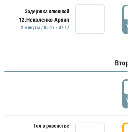
0
Задержка клюшкой
12.Неколенко Архип
УД
2 минуты / 05:17 - 07:17
Второ
2
УД
Гол в равенстве
3