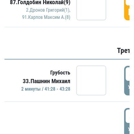
87.Голдобин Николай(9)
Г
2.Дронов Григорий(1)
,
91.Карпов Максим А.(8)
Трети
4
Грубость
33.Пашнин Михаил
УД
2 минуты / 41:28 - 43:28
4
УД