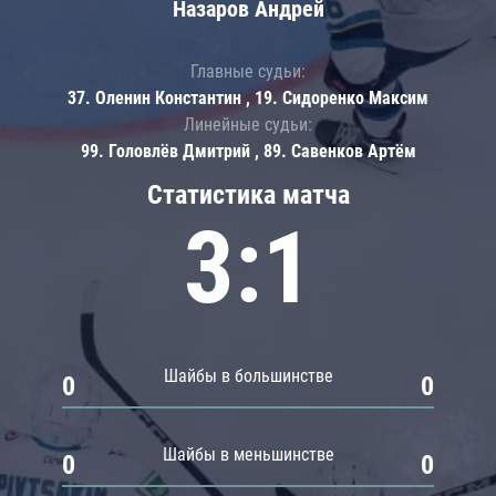
Назаров Андрей
Главные судьи:
37. Оленин Константин , 19. Сидоренко Максим
Линейные судьи:
99. Головлёв Дмитрий , 89. Савенков Артём
Статистика матча
3:1
Шайбы в большинстве
0
0
Шайбы в меньшинстве
0
0