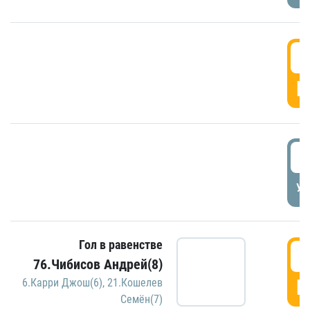
5
Г
5
УД
Гол в равенстве
5
76.Чибисов Андрей(8)
Г
6.Карри Джош(6)
,
21.Кошелев
Семён(7)