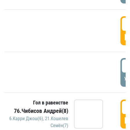
5
Г
5
УД
Гол в равенстве
5
76.Чибисов Андрей(8)
Г
6.Карри Джош(6)
,
21.Кошелев
Семён(7)