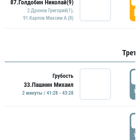
87.Голдобин Николай(9)
Г
2.Дронов Григорий(1)
,
91.Карпов Максим А.(8)
Трети
4
Грубость
33.Пашнин Михаил
УД
2 минуты / 41:28 - 43:28
4
УД