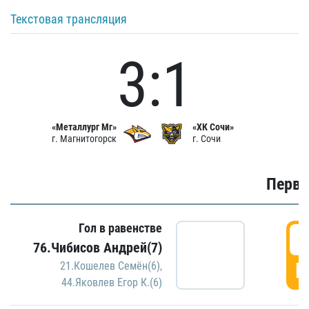
Текстовая трансляция
3:1
«Металлург Мг»
«ХК Сочи»
г. Магнитогорск
г. Сочи
Первы
Гол в равенстве
0
76.Чибисов Андрей(7)
Г
21.Кошелев Семён(6)
,
44.Яковлев Егор К.(6)