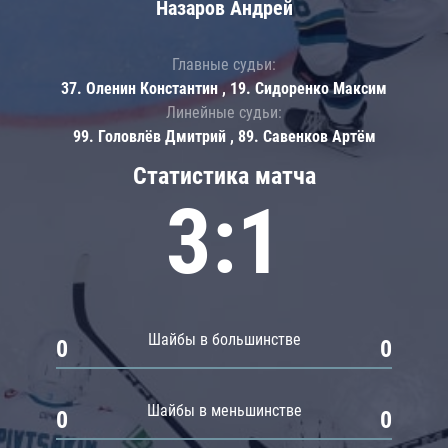
Назаров Андрей
Главные судьи:
37. Оленин Константин , 19. Сидоренко Максим
Линейные судьи:
99. Головлёв Дмитрий , 89. Савенков Артём
Статистика матча
3:1
Шайбы в большинстве
0
0
Шайбы в меньшинстве
0
0