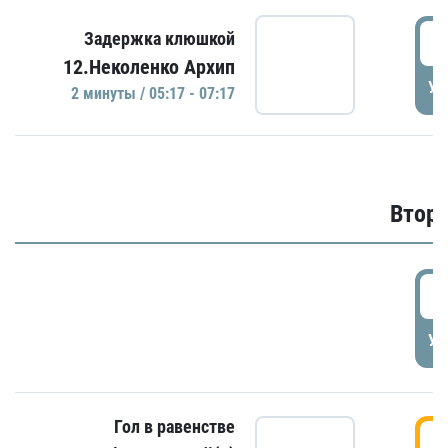
0
Задержка клюшкой
12.Неколенко Архип
УД
2 минуты / 05:17 - 07:17
Второ
2
УД
Гол в равенстве
3