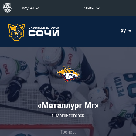
Клубы
Сайты
РУ
«Металлург Мг»
г. Магнитогорск
Тренер: