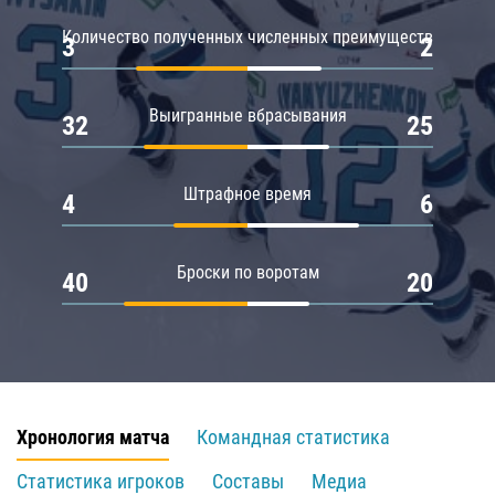
Количество полученных численных преимуществ
3
2
Выигранные вбрасывания
32
25
Штрафное время
4
6
Броски по воротам
40
20
Хронология матча
Командная статистика
Статистика игроков
Составы
Медиа