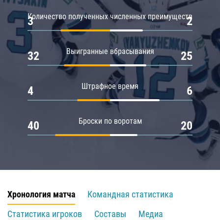
Количество полученных численных преимуществ
3
2
Выигранные вбрасывания
32
25
Штрафное время
4
6
Броски по воротам
40
20
Хронология матча
Командная статистика
Статистика игроков
Составы
Медиа