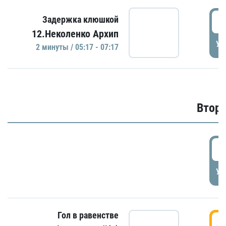
0
Задержка клюшкой
12.Неколенко Архип
УД
2 минуты / 05:17 - 07:17
Второ
2
УД
Гол в равенстве
3