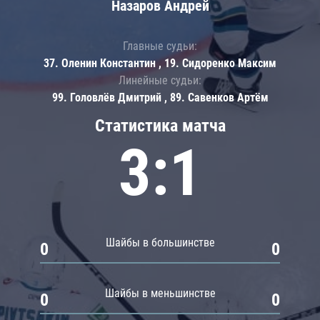
Назаров Андрей
Главные судьи:
37. Оленин Константин , 19. Сидоренко Максим
Линейные судьи:
99. Головлёв Дмитрий , 89. Савенков Артём
Статистика матча
3:1
Шайбы в большинстве
0
0
Шайбы в меньшинстве
0
0