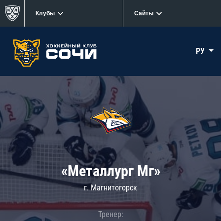
Клубы
Сайты
РУ
«Металлург Мг»
г. Магнитогорск
Тренер: