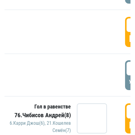
5
Г
5
УД
Гол в равенстве
5
76.Чибисов Андрей(8)
Г
6.Карри Джош(6)
,
21.Кошелев
Семён(7)