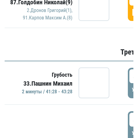
87.Голдобин Николай(9)
Г
2.Дронов Григорий(1)
,
91.Карпов Максим А.(8)
Трети
4
Грубость
33.Пашнин Михаил
УД
2 минуты / 41:28 - 43:28
4
УД