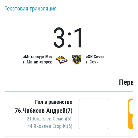
Текстовая трансляция
3:1
«Металлург Мг»
«ХК Сочи»
г. Магнитогорск
г. Сочи
Первы
Гол в равенстве
0
76.Чибисов Андрей(7)
Г
21.Кошелев Семён(6)
,
44.Яковлев Егор К.(6)