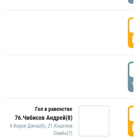
5
Г
5
УД
Гол в равенстве
5
76.Чибисов Андрей(8)
Г
6.Карри Джош(6)
,
21.Кошелев
Семён(7)