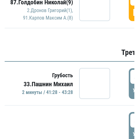
87.Голдобин Николай(9)
Г
2.Дронов Григорий(1)
,
91.Карпов Максим А.(8)
Трети
4
Грубость
33.Пашнин Михаил
УД
2 минуты / 41:28 - 43:28
4
УД