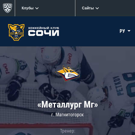
Клубы
Сайты
РУ
«Металлург Мг»
г. Магнитогорск
Тренер: