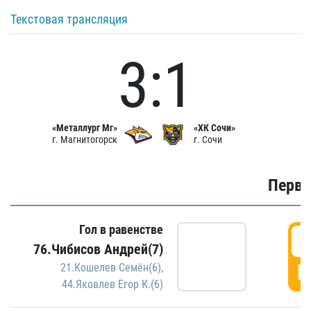
Текстовая трансляция
3:1
«Металлург Мг»
«ХК Сочи»
г. Магнитогорск
г. Сочи
Первы
Гол в равенстве
0
76.Чибисов Андрей(7)
Г
21.Кошелев Семён(6)
,
44.Яковлев Егор К.(6)