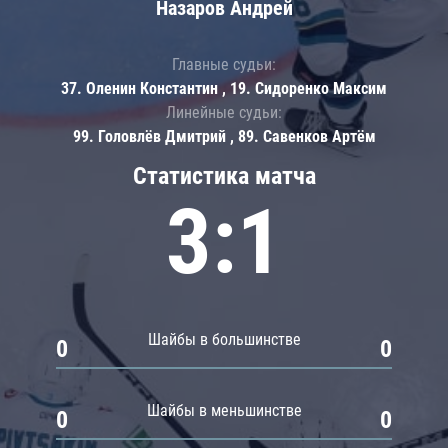
Назаров Андрей
Главные судьи:
37. Оленин Константин , 19. Сидоренко Максим
Линейные судьи:
99. Головлёв Дмитрий , 89. Савенков Артём
Статистика матча
3:1
Шайбы в большинстве
0
0
Шайбы в меньшинстве
0
0