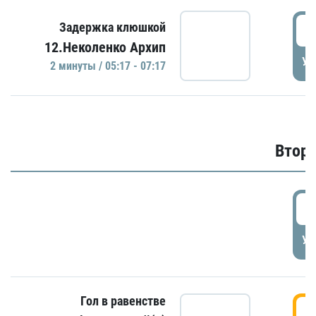
0
Задержка клюшкой
12.Неколенко Архип
УД
2 минуты / 05:17 - 07:17
Второ
2
УД
Гол в равенстве
3