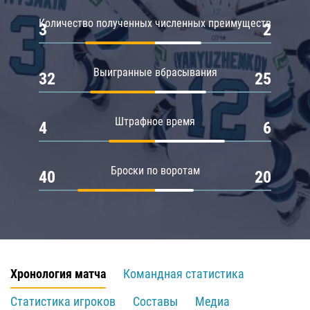
Количество полученных численных преимуществ
3
2
Выигранные вбрасывания
32
25
Штрафное время
4
6
Броски по воротам
40
20
Хронология матча
Командная статистика
Статистика игроков
Составы
Медиа