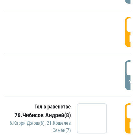
5
Г
5
УД
Гол в равенстве
5
76.Чибисов Андрей(8)
Г
6.Карри Джош(6)
,
21.Кошелев
Семён(7)