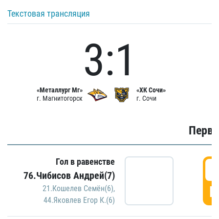
Текстовая трансляция
3:1
«Металлург Мг»
«ХК Сочи»
г. Магнитогорск
г. Сочи
Первы
Гол в равенстве
0
76.Чибисов Андрей(7)
Г
21.Кошелев Семён(6)
,
44.Яковлев Егор К.(6)