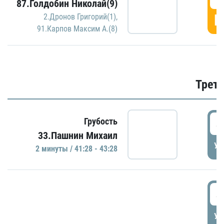
87.Голдобин Николай(9)
Г
2.Дронов Григорий(1)
,
91.Карпов Максим А.(8)
Трети
4
Грубость
33.Пашнин Михаил
УД
2 минуты / 41:28 - 43:28
4
УД