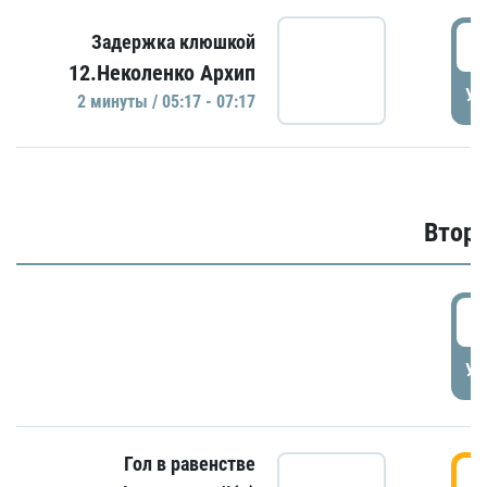
0
Задержка клюшкой
12.Неколенко Архип
УД
2 минуты / 05:17 - 07:17
Второ
2
УД
Гол в равенстве
3