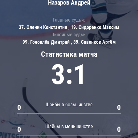
Назаров Андрей
Главные судьи:
37. Оленин Константин , 19. Сидоренко Максим
Линейные судьи:
99. Головлёв Дмитрий , 89. Савенков Артём
Статистика матча
3:1
Шайбы в большинстве
0
0
Шайбы в меньшинстве
0
0