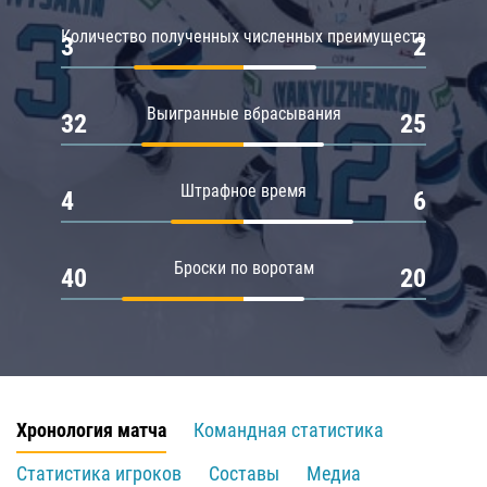
Количество полученных численных преимуществ
3
2
Выигранные вбрасывания
32
25
Штрафное время
4
6
Броски по воротам
40
20
Хронология матча
Командная статистика
Статистика игроков
Составы
Медиа