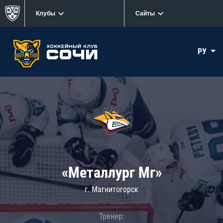
Клубы
Сайты
РУ
«Металлург Мг»
г. Магнитогорск
Тренер: