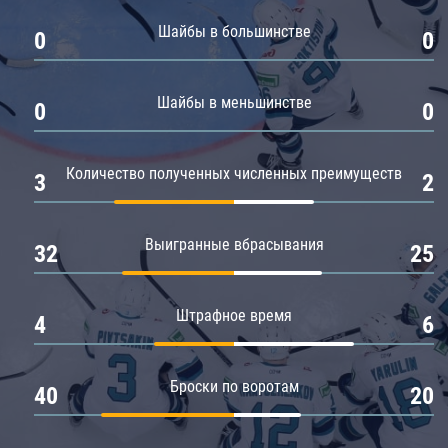
Амур
Шайбы в большинстве
0
0
Барыс
Салават Юлаев
Шайбы в меньшинстве
0
0
Сибирь
Количество полученных численных преимуществ
3
2
Выигранные вбрасывания
32
25
Штрафное время
4
6
Броски по воротам
40
20