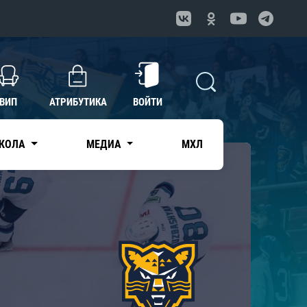
ВИП
АТРИБУТИКА
ВОЙТИ
КОЛА
МЕДИА
МХЛ