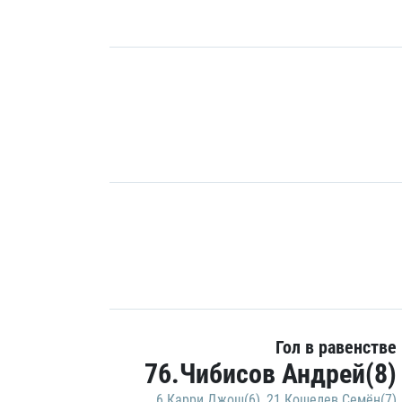
Гол в равенстве
76.Чибисов Андрей(8)
6.Карри Джош(6)
,
21.Кошелев Семён(7)