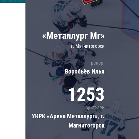
Локомотив
Северсталь
ЦСКА
«Металлург Мг»
Шанхайские Драконы
г. Магнитогорск
Тренер:
Воробьёв Илья
1253
зрителей
УКРК «Арена Металлург», г.
Магнитогорск