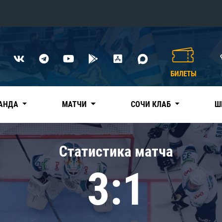
Конференция «Восток»
Дивизион Харламова
БИЛЕТЫ
Автомобилист
сляции
Ак Барс
АНДА
МАТЧИ
СОЧИ КЛАБ
Ш
Металлург Мг
Нефтехимик
 трансляции
Статистика матча
Трактор
магазин
3:1
Дивизион Чернышева
Авангард
ние КХЛ
Адмирал