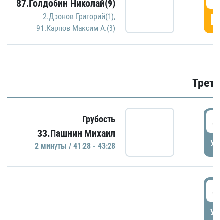
87.Голдобин Николай(9)
Г
2.Дронов Григорий(1)
,
91.Карпов Максим А.(8)
Трети
4
Грубость
33.Пашнин Михаил
УД
2 минуты / 41:28 - 43:28
4
УД