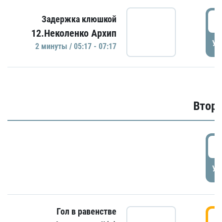
0
Задержка клюшкой
12.Неколенко Архип
УД
2 минуты / 05:17 - 07:17
Второ
2
УД
Гол в равенстве
3