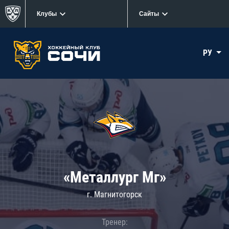
Клубы
Сайты
РУ
«Металлург Мг»
г. Магнитогорск
Тренер: