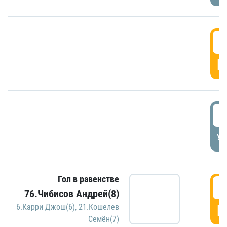
5
Г
5
УД
Гол в равенстве
5
76.Чибисов Андрей(8)
Г
6.Карри Джош(6)
,
21.Кошелев
Семён(7)