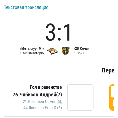
Текстовая трансляция
3:1
«Металлург Мг»
«ХК Сочи»
г. Магнитогорск
г. Сочи
Первы
Гол в равенстве
0
76.Чибисов Андрей(7)
Г
21.Кошелев Семён(6)
,
44.Яковлев Егор К.(6)