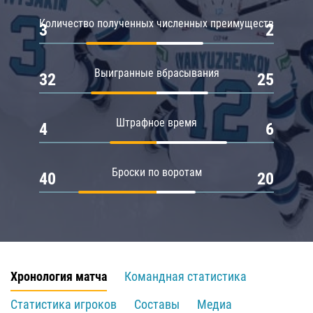
Количество полученных численных преимуществ
3
2
Выигранные вбрасывания
32
25
Штрафное время
4
6
Броски по воротам
40
20
Хронология матча
Командная статистика
Статистика игроков
Составы
Медиа