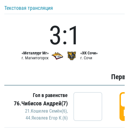
Текстовая трансляция
3:1
«Металлург Мг»
«ХК Сочи»
г. Магнитогорск
г. Сочи
Первы
Гол в равенстве
0
76.Чибисов Андрей(7)
Г
21.Кошелев Семён(6)
,
44.Яковлев Егор К.(6)