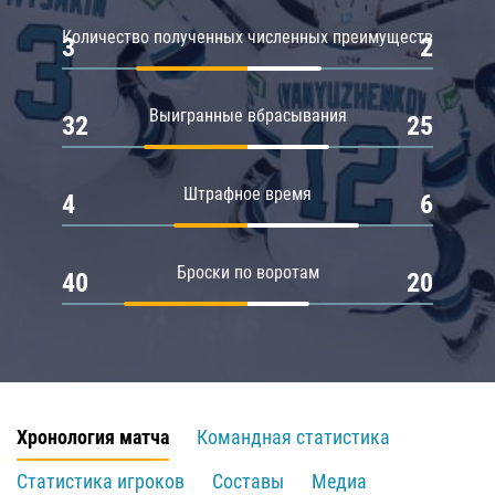
Количество полученных численных преимуществ
3
2
Выигранные вбрасывания
32
25
Штрафное время
4
6
Броски по воротам
40
20
Хронология матча
Командная статистика
Статистика игроков
Составы
Медиа