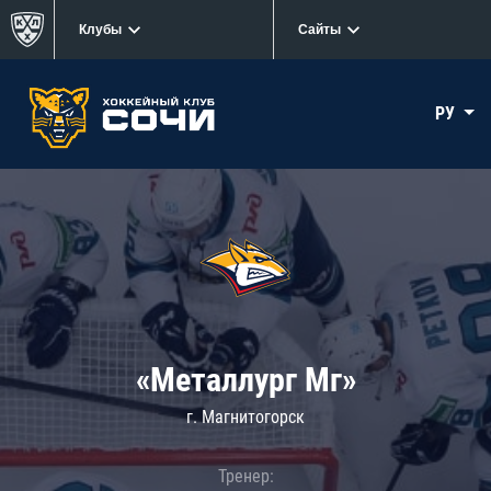
Клубы
Сайты
РУ
«Металлург Мг»
г. Магнитогорск
Тренер: