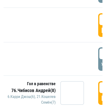
5
Г
5
УД
Гол в равенстве
5
76.Чибисов Андрей(8)
Г
6.Карри Джош(6)
,
21.Кошелев
Семён(7)