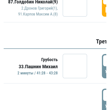
87.Голдобин Николай(9)
Г
2.Дронов Григорий(1)
,
91.Карпов Максим А.(8)
Трети
4
Грубость
33.Пашнин Михаил
УД
2 минуты / 41:28 - 43:28
4
УД