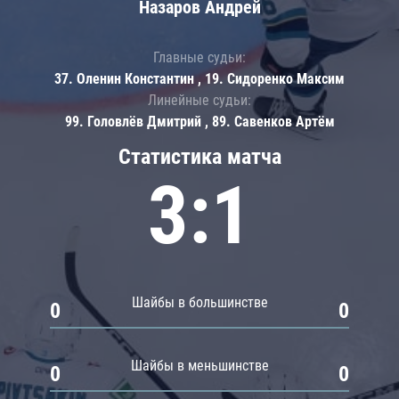
Назаров Андрей
Главные судьи:
37. Оленин Константин , 19. Сидоренко Максим
Линейные судьи:
99. Головлёв Дмитрий , 89. Савенков Артём
Статистика матча
3:1
Шайбы в большинстве
0
0
Шайбы в меньшинстве
0
0