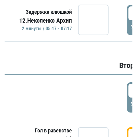
0
Задержка клюшкой
12.Неколенко Архип
УД
2 минуты / 05:17 - 07:17
Второ
2
УД
Гол в равенстве
3