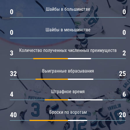
Амур
Шайбы в большинстве
0
0
Барыс
Салават Юлаев
Шайбы в меньшинстве
0
0
Сибирь
Количество полученных численных преимуществ
3
2
Выигранные вбрасывания
32
25
Штрафное время
4
6
Броски по воротам
40
20