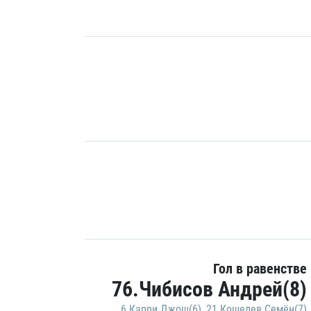
Гол в равенстве
76.Чибисов Андрей(8)
6.Карри Джош(6)
,
21.Кошелев Семён(7)