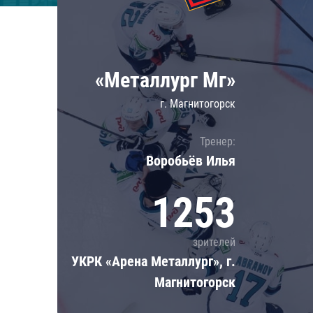
Локомотив
Северсталь
ЦСКА
«Металлург Мг»
Шанхайские Драконы
г. Магнитогорск
Тренер:
Воробьёв Илья
1253
зрителей
УКРК «Арена Металлург», г.
Магнитогорск