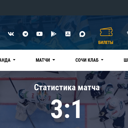
Конференция «Восток»
Дивизион Харламова
БИЛЕТЫ
Автомобилист
сляции
Ак Барс
АНДА
МАТЧИ
СОЧИ КЛАБ
Ш
Металлург Мг
Нефтехимик
 трансляции
Статистика матча
Трактор
магазин
3:1
Дивизион Чернышева
Авангард
ние КХЛ
Адмирал