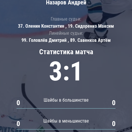
Назаров Андрей
Главные судьи:
37. Оленин Константин , 19. Сидоренко Максим
Линейные судьи:
99. Головлёв Дмитрий , 89. Савенков Артём
Статистика матча
3:1
Шайбы в большинстве
0
0
Шайбы в меньшинстве
0
0