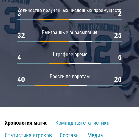
Количество полученных численных преимуществ
3
2
Выигранные вбрасывания
32
25
Штрафное время
4
6
Броски по воротам
40
20
Хронология матча
Командная статистика
Статистика игроков
Составы
Медиа