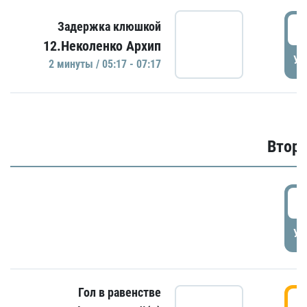
0
Задержка клюшкой
12.Неколенко Архип
УД
2 минуты / 05:17 - 07:17
Второ
2
УД
Гол в равенстве
3