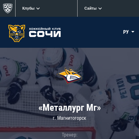
Клубы
Сайты
РУ
«Металлург Мг»
г. Магнитогорск
Тренер: