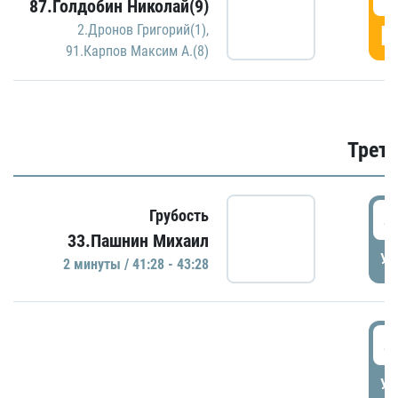
87.Голдобин Николай(9)
Г
2.Дронов Григорий(1)
,
91.Карпов Максим А.(8)
Трети
4
Грубость
33.Пашнин Михаил
УД
2 минуты / 41:28 - 43:28
4
УД