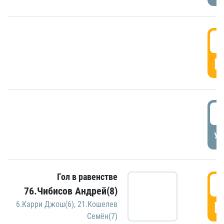
5
Г
5
УД
Гол в равенстве
5
76.Чибисов Андрей(8)
Г
6.Карри Джош(6)
,
21.Кошелев
Семён(7)