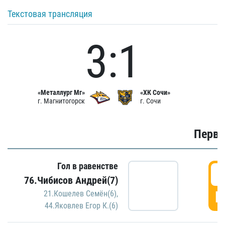
Текстовая трансляция
3:1
«Металлург Мг»
«ХК Сочи»
г. Магнитогорск
г. Сочи
Первы
Гол в равенстве
0
76.Чибисов Андрей(7)
Г
21.Кошелев Семён(6)
,
44.Яковлев Егор К.(6)