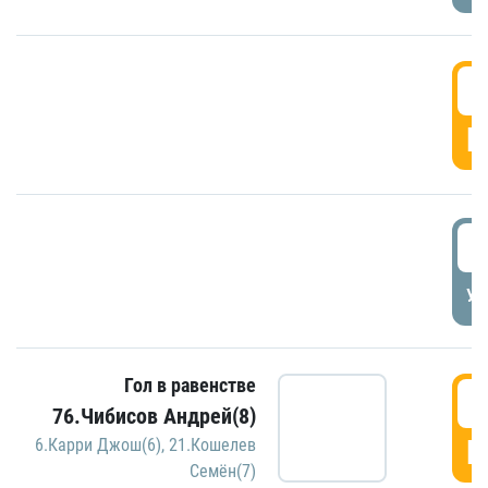
5
Г
5
УД
Гол в равенстве
5
76.Чибисов Андрей(8)
Г
6.Карри Джош(6)
,
21.Кошелев
Семён(7)