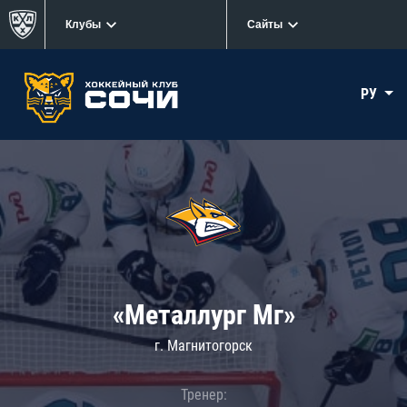
Клубы
Сайты
РУ
«Металлург Мг»
г. Магнитогорск
Тренер: