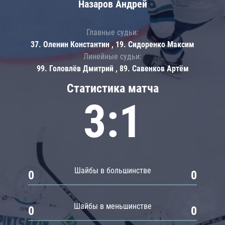
Назаров Андрей
Главные судьи:
37. Оленин Константин , 19. Сидоренко Максим
Линейные судьи:
99. Головлёв Дмитрий , 89. Савенков Артём
Статистика матча
3:1
Шайбы в большинстве
0
0
Шайбы в меньшинстве
0
0