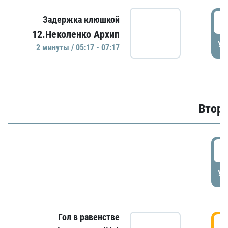
0
Задержка клюшкой
12.Неколенко Архип
УД
2 минуты / 05:17 - 07:17
Второ
2
УД
Гол в равенстве
3