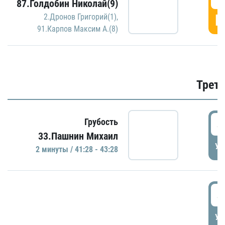
87.Голдобин Николай(9)
Г
2.Дронов Григорий(1)
,
91.Карпов Максим А.(8)
Трети
4
Грубость
33.Пашнин Михаил
УД
2 минуты / 41:28 - 43:28
4
УД