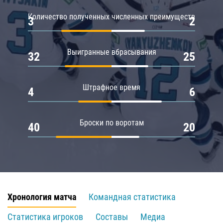
Количество полученных численных преимуществ
3
2
Выигранные вбрасывания
32
25
Штрафное время
4
6
Броски по воротам
40
20
Хронология матча
Командная статистика
Статистика игроков
Составы
Медиа