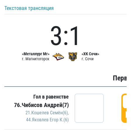
Текстовая трансляция
3:1
«Металлург Мг»
«ХК Сочи»
г. Магнитогорск
г. Сочи
Первы
Гол в равенстве
0
76.Чибисов Андрей(7)
Г
21.Кошелев Семён(6)
,
44.Яковлев Егор К.(6)