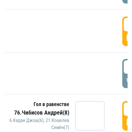
5
Г
5
УД
Гол в равенстве
5
76.Чибисов Андрей(8)
Г
6.Карри Джош(6)
,
21.Кошелев
Семён(7)