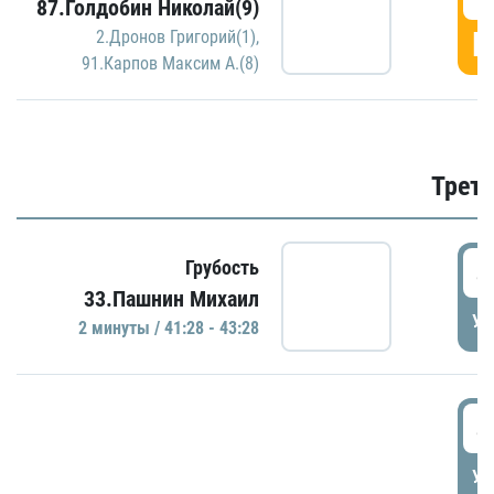
87.Голдобин Николай(9)
Г
2.Дронов Григорий(1)
,
91.Карпов Максим А.(8)
Трети
4
Грубость
33.Пашнин Михаил
УД
2 минуты / 41:28 - 43:28
4
УД