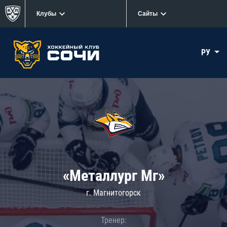
Клубы
Сайты
РУ
«Металлург Мг»
г. Магнитогорск
Тренер: