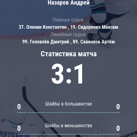
Назаров Андрей
Главные судьи:
37. Оленин Константин , 19. Сидоренко Максим
Линейные судьи:
99. Головлёв Дмитрий , 89. Савенков Артём
Статистика матча
3:1
Шайбы в большинстве
0
0
Шайбы в меньшинстве
0
0