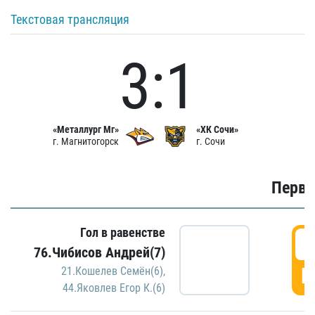
Текстовая трансляция
3:1
«Металлург Мг»
«ХК Сочи»
г. Магнитогорск
г. Сочи
Первы
Гол в равенстве
0
76.Чибисов Андрей(7)
Г
21.Кошелев Семён(6)
,
44.Яковлев Егор К.(6)