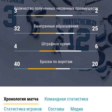
Количество полученных численных преимуществ
3
2
Выигранные вбрасывания
32
25
Штрафное время
4
6
Броски по воротам
40
20
Хронология матча
Командная статистика
Статистика игроков
Составы
Медиа