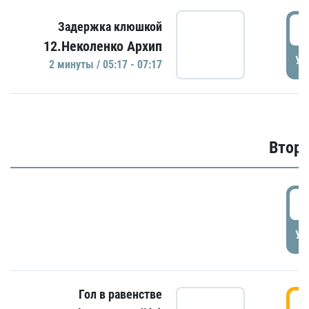
0
Задержка клюшкой
12.Неколенко Архип
УД
2 минуты / 05:17 - 07:17
Второ
2
УД
Гол в равенстве
3