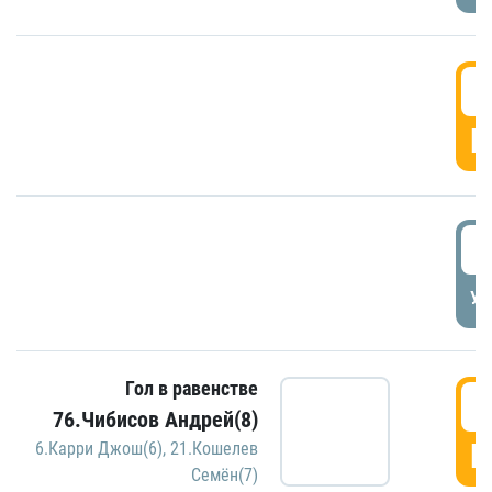
5
Г
5
УД
Гол в равенстве
5
76.Чибисов Андрей(8)
Г
6.Карри Джош(6)
,
21.Кошелев
Семён(7)