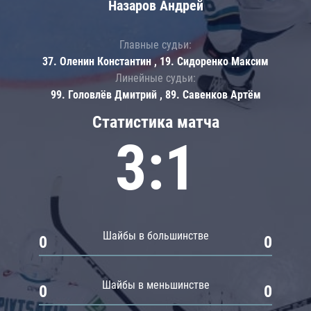
Назаров Андрей
Главные судьи:
37. Оленин Константин , 19. Сидоренко Максим
Линейные судьи:
99. Головлёв Дмитрий , 89. Савенков Артём
Статистика матча
3:1
Шайбы в большинстве
0
0
Шайбы в меньшинстве
0
0