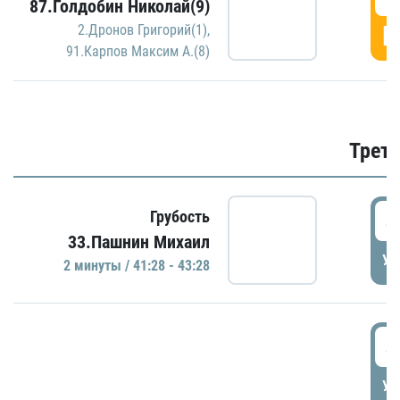
87.Голдобин Николай(9)
Г
2.Дронов Григорий(1)
,
91.Карпов Максим А.(8)
Трети
4
Грубость
33.Пашнин Михаил
УД
2 минуты / 41:28 - 43:28
4
УД