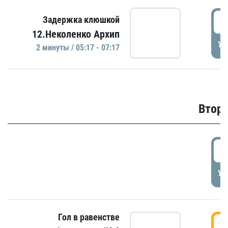
0
Задержка клюшкой
12.Неколенко Архип
УД
2 минуты / 05:17 - 07:17
Второ
2
УД
Гол в равенстве
3