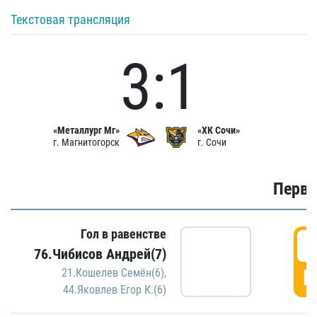
Текстовая трансляция
3:1
«Металлург Мг»
«ХК Сочи»
г. Магнитогорск
г. Сочи
Первы
Гол в равенстве
0
76.Чибисов Андрей(7)
Г
21.Кошелев Семён(6)
,
44.Яковлев Егор К.(6)