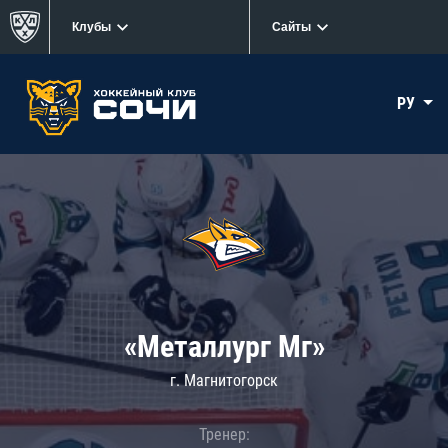
Клубы
Сайты
РУ
«Металлург Мг»
г. Магнитогорск
Тренер: