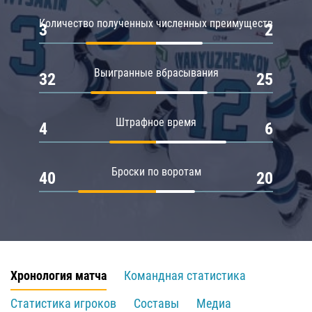
Количество полученных численных преимуществ
3
2
Выигранные вбрасывания
32
25
Штрафное время
4
6
Броски по воротам
40
20
Хронология матча
Командная статистика
Статистика игроков
Составы
Медиа