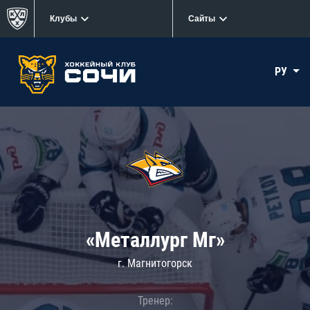
Клубы
Сайты
РУ
«Металлург Мг»
г. Магнитогорск
Тренер: