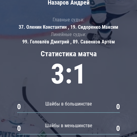
Назаров Андрей
Главные судьи:
37. Оленин Константин , 19. Сидоренко Максим
Линейные судьи:
99. Головлёв Дмитрий , 89. Савенков Артём
Статистика матча
3:1
Шайбы в большинстве
0
0
Шайбы в меньшинстве
0
0