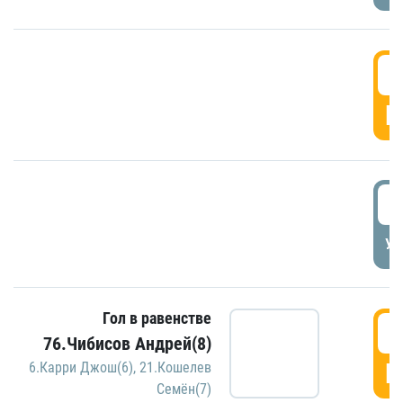
5
Г
5
УД
Гол в равенстве
5
76.Чибисов Андрей(8)
Г
6.Карри Джош(6)
,
21.Кошелев
Семён(7)