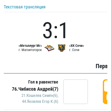
Текстовая трансляция
3:1
«Металлург Мг»
«ХК Сочи»
г. Магнитогорск
г. Сочи
Первы
Гол в равенстве
0
76.Чибисов Андрей(7)
Г
21.Кошелев Семён(6)
,
44.Яковлев Егор К.(6)