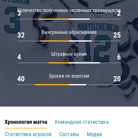
Количество полученных численных преимуществ
3
2
Выигранные вбрасывания
32
25
Штрафное время
4
6
Броски по воротам
40
20
Хронология матча
Командная статистика
Статистика игроков
Составы
Медиа