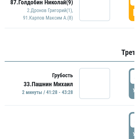
87.Голдобин Николай(9)
Г
2.Дронов Григорий(1)
,
91.Карпов Максим А.(8)
Трети
4
Грубость
33.Пашнин Михаил
УД
2 минуты / 41:28 - 43:28
4
УД