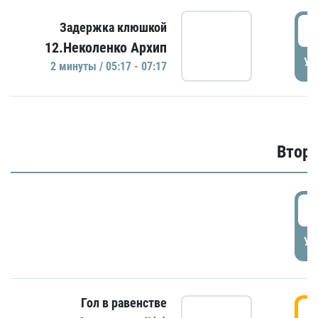
0
Задержка клюшкой
12.Неколенко Архип
УД
2 минуты / 05:17 - 07:17
Второ
2
УД
Гол в равенстве
3