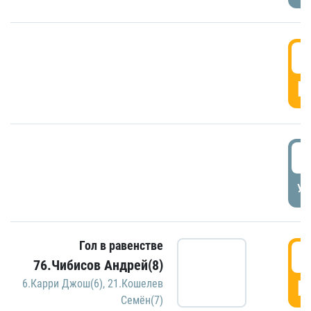
5
Г
5
УД
Гол в равенстве
5
76.Чибисов Андрей(8)
Г
6.Карри Джош(6)
,
21.Кошелев
Семён(7)