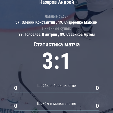
Назаров Андрей
Главные судьи:
37. Оленин Константин , 19. Сидоренко Максим
Линейные судьи:
99. Головлёв Дмитрий , 89. Савенков Артём
Статистика матча
3:1
Шайбы в большинстве
0
0
Шайбы в меньшинстве
0
0