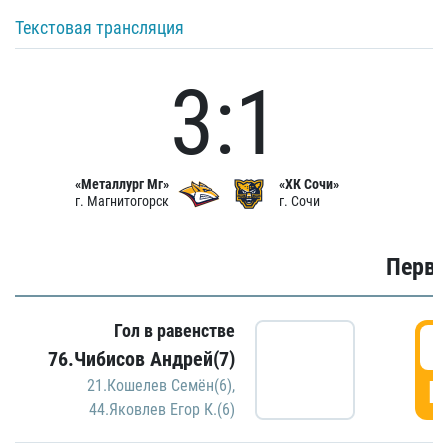
Текстовая трансляция
3:1
«Металлург Мг»
«ХК Сочи»
г. Магнитогорск
г. Сочи
Первы
Гол в равенстве
0
76.Чибисов Андрей(7)
Г
21.Кошелев Семён(6)
,
44.Яковлев Егор К.(6)