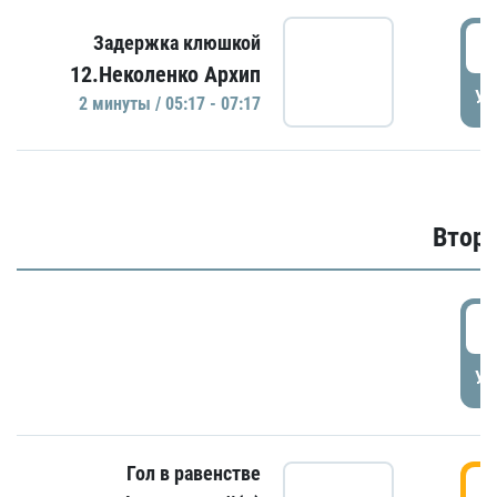
0
Задержка клюшкой
12.Неколенко Архип
УД
2 минуты / 05:17 - 07:17
Второ
2
УД
Гол в равенстве
3