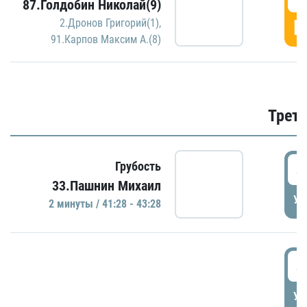
87.Голдобин Николай(9)
Г
2.Дронов Григорий(1)
,
91.Карпов Максим А.(8)
Трети
4
Грубость
33.Пашнин Михаил
УД
2 минуты / 41:28 - 43:28
4
УД