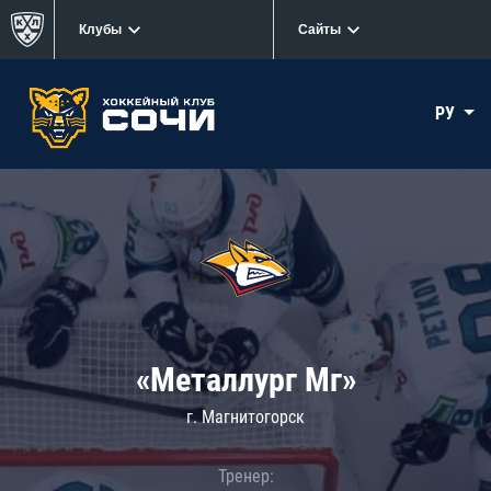
Клубы
Сайты
РУ
«Металлург Мг»
г. Магнитогорск
Тренер: