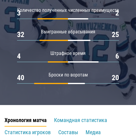
Количество полученных численных преимуществ
3
2
Выигранные вбрасывания
32
25
Штрафное время
4
6
Броски по воротам
40
20
Хронология матча
Командная статистика
Статистика игроков
Составы
Медиа