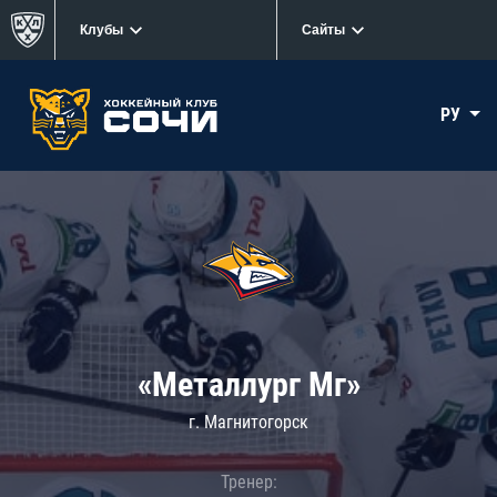
Клубы
Сайты
РУ
«Металлург Мг»
г. Магнитогорск
Тренер: