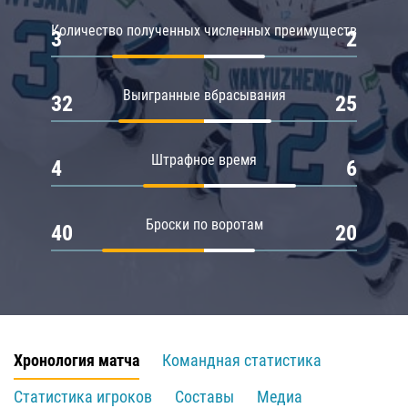
Количество полученных численных преимуществ
3
2
Выигранные вбрасывания
32
25
Штрафное время
4
6
Броски по воротам
40
20
Хронология матча
Командная статистика
Статистика игроков
Составы
Медиа