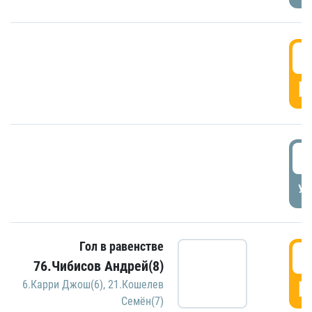
5
Г
5
УД
Гол в равенстве
5
76.Чибисов Андрей(8)
Г
6.Карри Джош(6)
,
21.Кошелев
Семён(7)