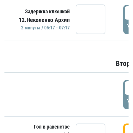
0
Задержка клюшкой
12.Неколенко Архип
УД
2 минуты / 05:17 - 07:17
Второ
2
УД
Гол в равенстве
3