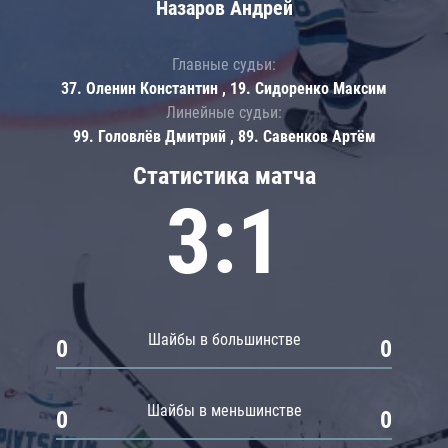
Назаров Андрей
Главные судьи:
37. Оленин Константин , 19. Сидоренко Максим
Линейные судьи:
99. Головлёв Дмитрий , 89. Савенков Артём
Статистика матча
3:1
Шайбы в большинстве
0
0
Шайбы в меньшинстве
0
0