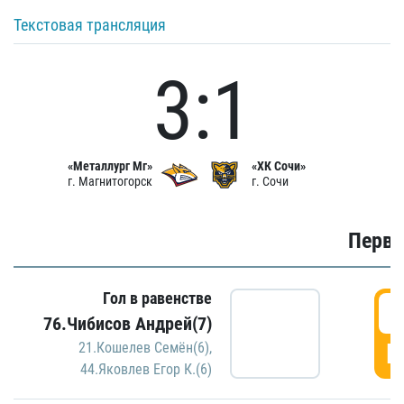
Текстовая трансляция
3:1
«Металлург Мг»
«ХК Сочи»
г. Магнитогорск
г. Сочи
Первы
Гол в равенстве
0
76.Чибисов Андрей(7)
Г
21.Кошелев Семён(6)
,
44.Яковлев Егор К.(6)