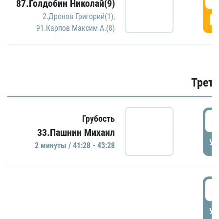
87.Голдобин Николай(9)
Г
2.Дронов Григорий(1)
,
91.Карпов Максим А.(8)
Трети
4
Грубость
33.Пашнин Михаил
УД
2 минуты / 41:28 - 43:28
4
УД