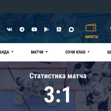
Конференция «Восток»
Дивизион Харламова
БИЛЕТЫ
Автомобилист
сляции
Ак Барс
АНДА
МАТЧИ
СОЧИ КЛАБ
Ш
Металлург Мг
Нефтехимик
 трансляции
Статистика матча
Трактор
магазин
3:1
Дивизион Чернышева
Авангард
ние КХЛ
Адмирал