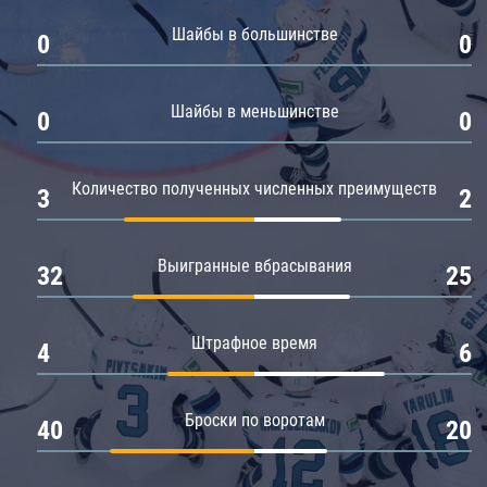
Амур
Шайбы в большинстве
0
0
Барыс
Салават Юлаев
Шайбы в меньшинстве
0
0
Сибирь
Количество полученных численных преимуществ
3
2
Выигранные вбрасывания
32
25
Штрафное время
4
6
Броски по воротам
40
20