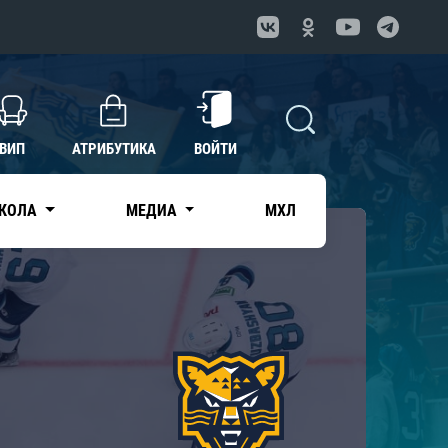
ВИП
АТРИБУТИКА
ВОЙТИ
КОЛА
МЕДИА
МХЛ