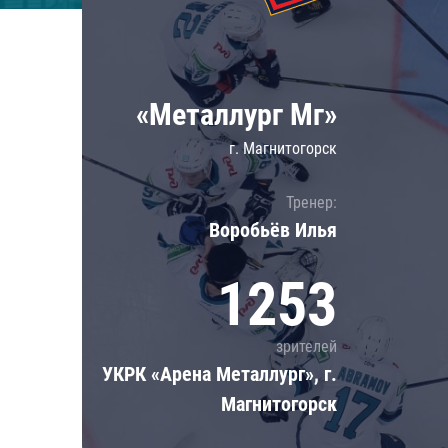
Локомотив
Северсталь
ЦСКА
«Металлург Мг»
Шанхайские Драконы
г. Магнитогорск
Тренер:
Воробьёв Илья
1253
зрителей
УКРК «Арена Металлург», г.
Магнитогорск