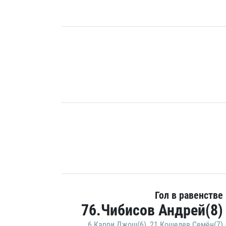
Гол в равенстве
76.Чибисов Андрей(8)
6.Карри Джош(6)
,
21.Кошелев Семён(7)