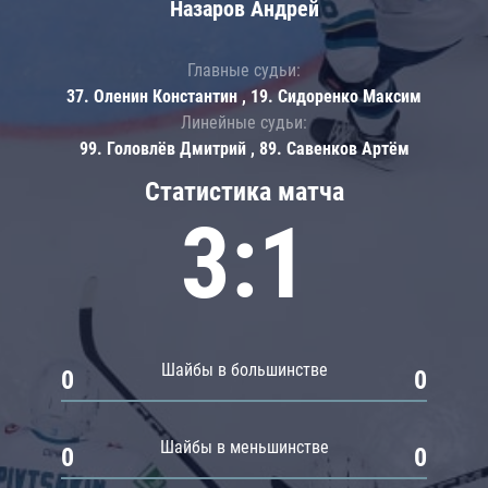
Назаров Андрей
Главные судьи:
37. Оленин Константин , 19. Сидоренко Максим
Линейные судьи:
99. Головлёв Дмитрий , 89. Савенков Артём
Статистика матча
3:1
Шайбы в большинстве
0
0
Шайбы в меньшинстве
0
0