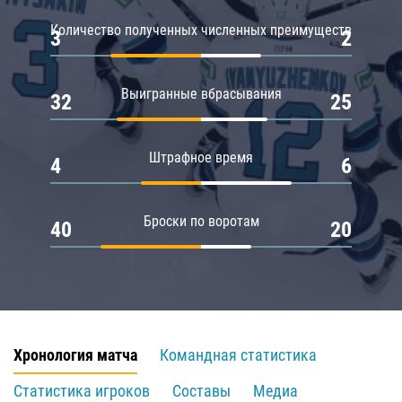
Количество полученных численных преимуществ
3
2
Выигранные вбрасывания
32
25
Штрафное время
4
6
Броски по воротам
40
20
Хронология матча
Командная статистика
Статистика игроков
Составы
Медиа