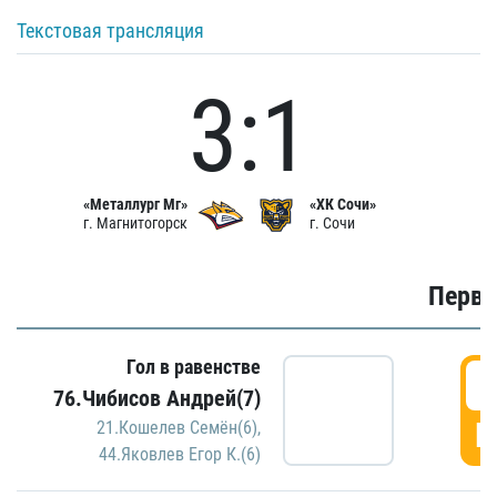
Текстовая трансляция
3:1
«Металлург Мг»
«ХК Сочи»
г. Магнитогорск
г. Сочи
Первы
Гол в равенстве
0
76.Чибисов Андрей(7)
Г
21.Кошелев Семён(6)
,
44.Яковлев Егор К.(6)