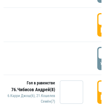
5
Г
5
УД
Гол в равенстве
5
76.Чибисов Андрей(8)
Г
6.Карри Джош(6)
,
21.Кошелев
Семён(7)