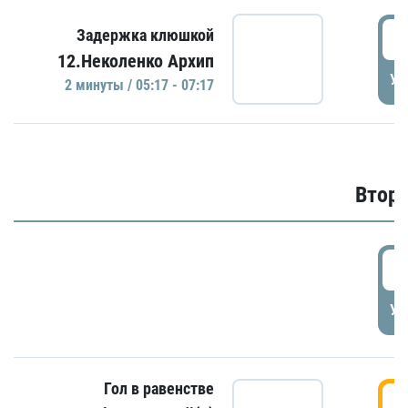
0
Задержка клюшкой
12.Неколенко Архип
УД
2 минуты / 05:17 - 07:17
Второ
2
УД
Гол в равенстве
3