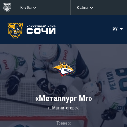
Клубы
Сайты
РУ
«Металлург Мг»
г. Магнитогорск
Тренер: