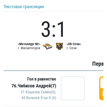
Текстовая трансляция
3:1
«Металлург Мг»
«ХК Сочи»
г. Магнитогорск
г. Сочи
Первы
Гол в равенстве
0
76.Чибисов Андрей(7)
Г
21.Кошелев Семён(6)
,
44.Яковлев Егор К.(6)