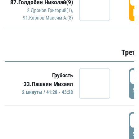
87.Голдобин Николай(9)
Г
2.Дронов Григорий(1)
,
91.Карпов Максим А.(8)
Трети
4
Грубость
33.Пашнин Михаил
УД
2 минуты / 41:28 - 43:28
4
УД