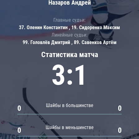
Назаров Андрей
Главные судьи:
37. Оленин Константин , 19. Сидоренко Максим
Линейные судьи:
99. Головлёв Дмитрий , 89. Савенков Артём
Статистика матча
3:1
Шайбы в большинстве
0
0
Шайбы в меньшинстве
0
0