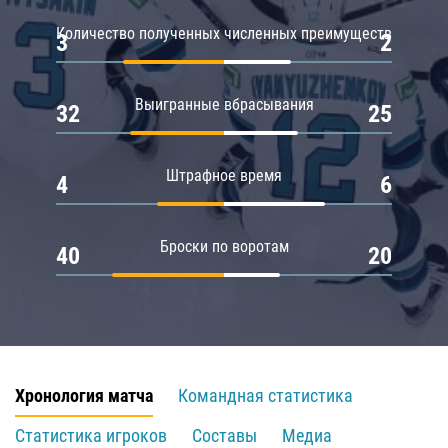
Количество полученных численных преимуществ
3
2
Выигранные вбрасывания
32
25
Штрафное время
4
6
Броски по воротам
40
20
Хронология матча
Командная статистика
Статистика игроков
Составы
Медиа