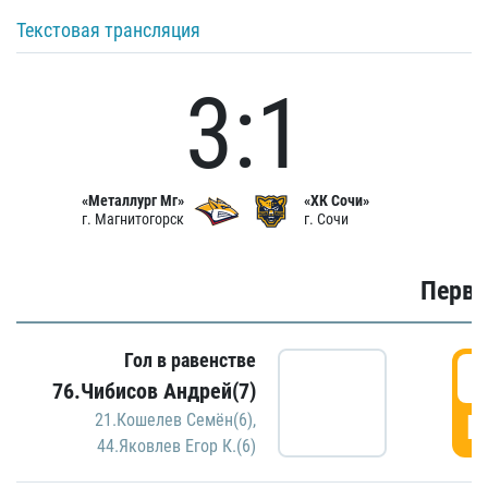
Текстовая трансляция
3:1
«Металлург Мг»
«ХК Сочи»
г. Магнитогорск
г. Сочи
Первы
Гол в равенстве
0
76.Чибисов Андрей(7)
Г
21.Кошелев Семён(6)
,
44.Яковлев Егор К.(6)