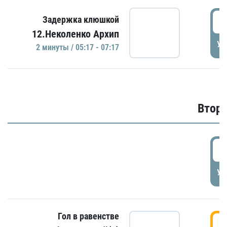
0
Задержка клюшкой
12.Неколенко Архип
УД
2 минуты / 05:17 - 07:17
Второ
2
УД
Гол в равенстве
3