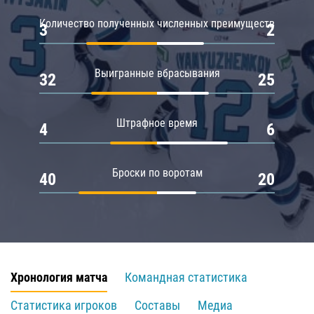
Количество полученных численных преимуществ
3
2
Выигранные вбрасывания
32
25
Штрафное время
4
6
Броски по воротам
40
20
Хронология матча
Командная статистика
Статистика игроков
Составы
Медиа