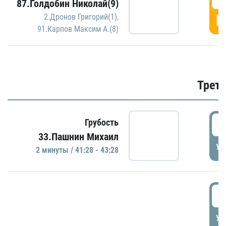
87.Голдобин Николай(9)
Г
2.Дронов Григорий(1)
,
91.Карпов Максим А.(8)
Трети
4
Грубость
33.Пашнин Михаил
УД
2 минуты / 41:28 - 43:28
4
УД