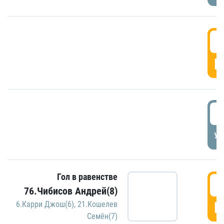
5
Г
5
УД
Гол в равенстве
5
76.Чибисов Андрей(8)
Г
6.Карри Джош(6)
,
21.Кошелев
Семён(7)