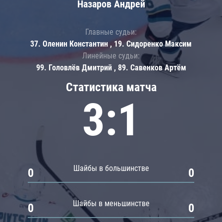
Назаров Андрей
Главные судьи:
37. Оленин Константин , 19. Сидоренко Максим
Линейные судьи:
99. Головлёв Дмитрий , 89. Савенков Артём
Статистика матча
3:1
Шайбы в большинстве
0
0
Шайбы в меньшинстве
0
0