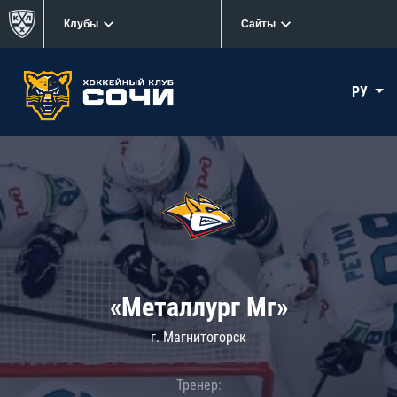
Клубы
Сайты
РУ
«Металлург Мг»
г. Магнитогорск
Тренер: