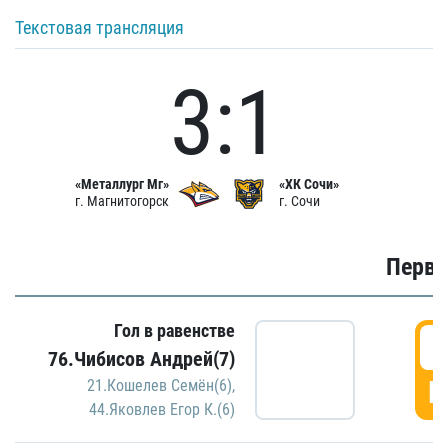
Текстовая трансляция
3:1
«Металлург Мг»
«ХК Сочи»
г. Магнитогорск
г. Сочи
Первы
Гол в равенстве
0
76.Чибисов Андрей(7)
Г
21.Кошелев Семён(6)
,
44.Яковлев Егор К.(6)