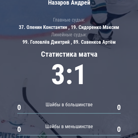
Назаров Андрей
Главные судьи:
37. Оленин Константин , 19. Сидоренко Максим
Линейные судьи:
99. Головлёв Дмитрий , 89. Савенков Артём
Статистика матча
3:1
Шайбы в большинстве
0
0
Шайбы в меньшинстве
0
0