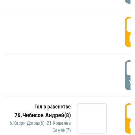
5
Г
5
УД
Гол в равенстве
5
76.Чибисов Андрей(8)
Г
6.Карри Джош(6)
,
21.Кошелев
Семён(7)