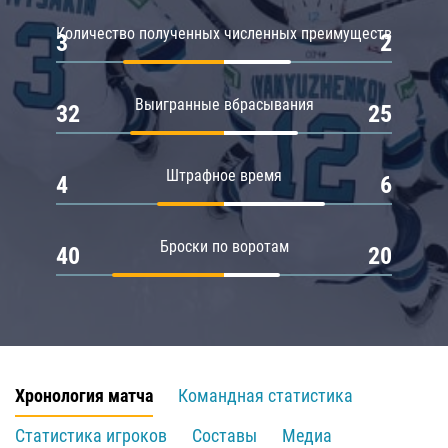
Количество полученных численных преимуществ
3
2
Выигранные вбрасывания
32
25
Штрафное время
4
6
Броски по воротам
40
20
Хронология матча
Командная статистика
Статистика игроков
Составы
Медиа