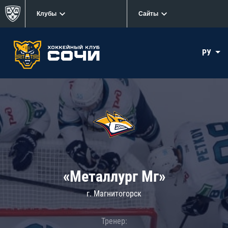
Клубы
Сайты
РУ
«Металлург Мг»
г. Магнитогорск
Тренер: