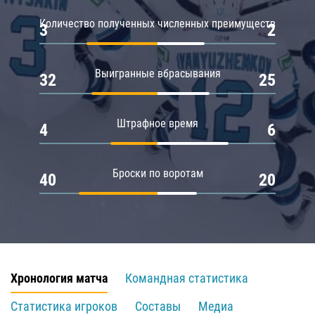
Количество полученных численных преимуществ
3
2
Выигранные вбрасывания
32
25
Штрафное время
4
6
Броски по воротам
40
20
Хронология матча
Командная статистика
Статистика игроков
Составы
Медиа