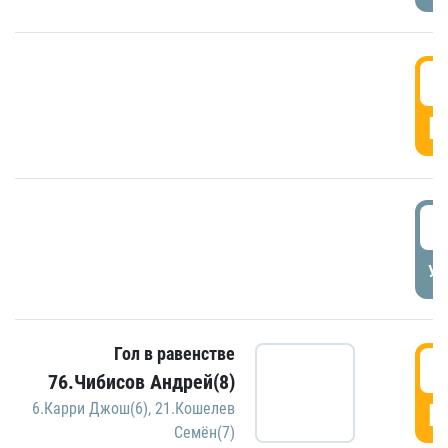
5
Г
5
УД
Гол в равенстве
5
76.Чибисов Андрей(8)
Г
6.Карри Джош(6)
,
21.Кошелев
Семён(7)