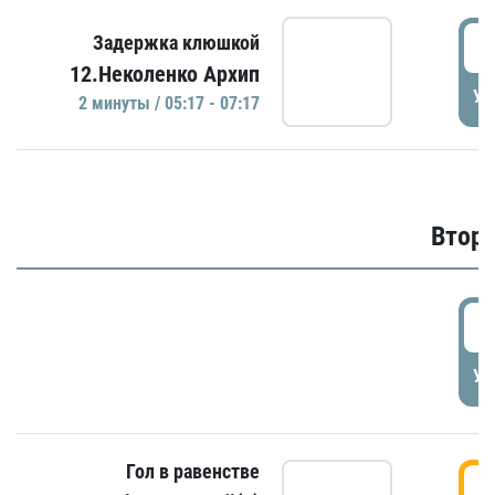
0
Задержка клюшкой
12.Неколенко Архип
УД
2 минуты / 05:17 - 07:17
Второ
2
УД
Гол в равенстве
3