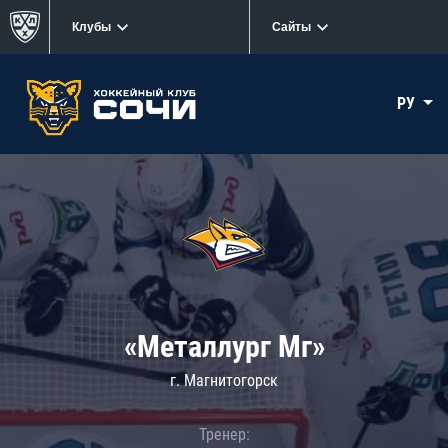
Клубы
Сайты
РУ
«Металлург Мг»
г. Магнитогорск
Тренер: