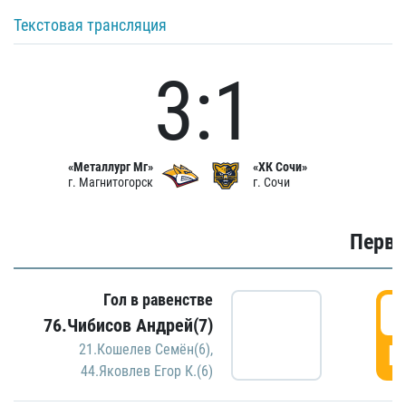
Текстовая трансляция
3:1
«Металлург Мг»
«ХК Сочи»
г. Магнитогорск
г. Сочи
Первы
Гол в равенстве
0
76.Чибисов Андрей(7)
Г
21.Кошелев Семён(6)
,
44.Яковлев Егор К.(6)