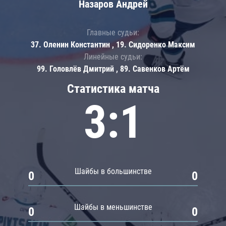
Назаров Андрей
Главные судьи:
37. Оленин Константин , 19. Сидоренко Максим
Линейные судьи:
99. Головлёв Дмитрий , 89. Савенков Артём
Статистика матча
3:1
Шайбы в большинстве
0
0
Шайбы в меньшинстве
0
0