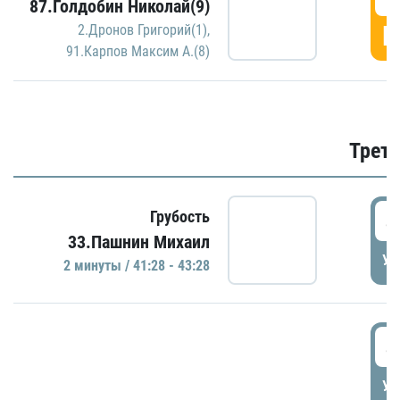
87.Голдобин Николай(9)
Г
2.Дронов Григорий(1)
,
91.Карпов Максим А.(8)
Трети
4
Грубость
33.Пашнин Михаил
УД
2 минуты / 41:28 - 43:28
4
УД